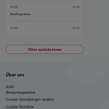
00:00
23:59
Rückflugzeiten
Rückflugzeiten
00:00
23:59
Filter zurücksetzen
Footer
Footer navigation
Über uns
AGB
Bestpreisgarantie
Cookie-Einstellungen ändern
Cookie-Richtlinie