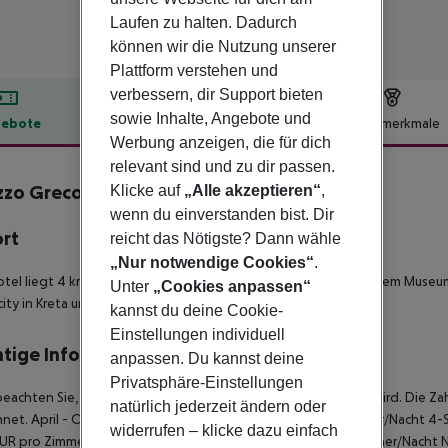
Laufen zu halten. Dadurch
können wir die Nutzung unserer
Plattform verstehen und
verbessern, dir Support bieten
sowie Inhalte, Angebote und
ebote
Hotelbeschreibung
Hotelmerkmale
Werbung anzeigen, die für dich
lbeschreibung
relevant sind und zu dir passen.
zzo Greco Villas
Klicke auf
„Alle akzeptieren“
,
4
wenn du einverstanden bist. Dir
ort
reicht das Nötigste? Dann wähle
„Nur notwendige Cookies“
.
tel liegt 4 km vom Zentrum von Agia Galini, ebenfalls von einem Museu
Unter
„Cookies anpassen“
ity in Kreta und 92 km vom Cretaquarium entfernt.
kannst du deine Cookie-
Einstellungen individuell
tige Informationen
anpassen. Du kannst deine
Privatsphäre-Einstellungen
beachten Sie, dass in Griechenland eine Klimasteuer erhoben wird. Die Zah
natürlich jederzeit ändern oder
net. April - Oktober: 5-Sterne Hotel: ca. 15,00 EUR pro Zimmer/Nacht 4-S
widerrufen – klicke dazu einfach
UR pro Zimmer/Nacht 1 - 2-Sterne Hotel: ca. 2,00 EUR pro Zimmer/Nacht 