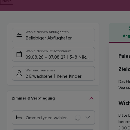
Next
Wähle deinen Abflughafen
Ang
Beliebiger Abflughafen
Hote
Wähle deinen Reisezeitraum
Pala
09.08.26
–
07.08.27
5-8 Nächte
Ziel
Wer wird verreisen
2 Erwachsene
Keine Kinder
Das Ho
Waterc
Zimmer & Verpflegung
Wich
Bitte 
Zimmertypen wählen
berech
5,00 E