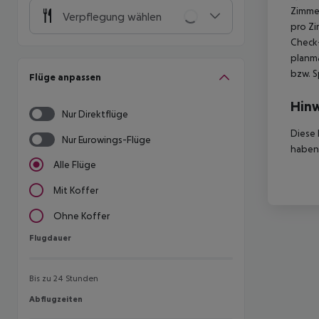
Zimmer
Verpflegung wählen
pro Zi
Check-
planmä
bzw. S
Flüge anpassen
Hinw
Nur Direktflüge
Diese 
Nur Eurowings-Flüge
haben,
Alle Flüge
Mit Koffer
Ohne Koffer
Flugdauer
Flugdauer
Bis zu 24 Stunden
Abflugzeiten
Abflugzeiten