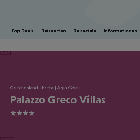
Top Deals
Reisearten
Reiseziele
Informationen
ious
Griechenland | Kreta | Agia Galini
Palazzo Greco Villas
4