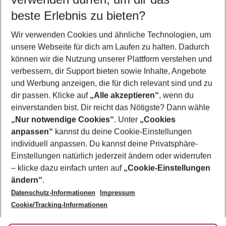
10.08.26
–
08.08.27
5-8 Nächte
beste Erlebnis zu bieten?
Wer wird verreisen
Wir verwenden Cookies und ähnliche Technologien, um
2 Erwachsene
Keine Kinder
unsere Webseite für dich am Laufen zu halten. Dadurch
können wir die Nutzung unserer Plattform verstehen und
Mehr Filter anzeigen
verbessern, dir Support bieten sowie Inhalte, Angebote
und Werbung anzeigen, die für dich relevant sind und zu
dir passen. Klicke auf
„Alle akzeptieren“
, wenn du
einverstanden bist. Dir reicht das Nötigste? Dann wähle
„Nur notwendige Cookies“
. Unter
„Cookies
anpassen“
kannst du deine Cookie-Einstellungen
Footer
Footer navigation
individuell anpassen. Du kannst deine Privatsphäre-
Über uns
Einstellungen natürlich jederzeit ändern oder widerrufen
AGB
– klicke dazu einfach unten auf
„Cookie-Einstellungen
Service & Hilfe
Bestpreisgarantie
ändern“
.
Datenschutz-Informationen
Impressum
Agenturbetreuung
Cookie-Einstellungen ändern
Folge uns
Barrierefreies Reisen
Cookie/Tracking-Informationen
Cookie-Richtlinie
Check-in
Datenschutz