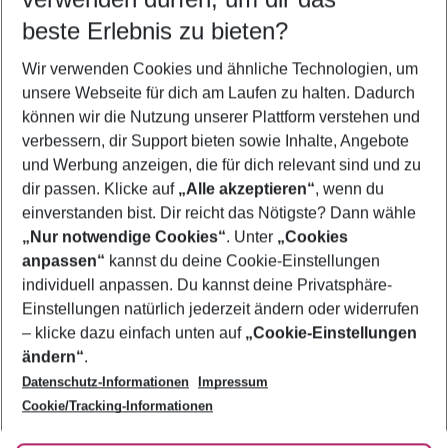
09.08.26
–
07.08.27
5-8 Nächte
beste Erlebnis zu bieten?
Wer wird verreisen
Wir verwenden Cookies und ähnliche Technologien, um
2 Erwachsene
Keine Kinder
unsere Webseite für dich am Laufen zu halten. Dadurch
können wir die Nutzung unserer Plattform verstehen und
Mehr Filter anzeigen
verbessern, dir Support bieten sowie Inhalte, Angebote
und Werbung anzeigen, die für dich relevant sind und zu
dir passen. Klicke auf
„Alle akzeptieren“
, wenn du
einverstanden bist. Dir reicht das Nötigste? Dann wähle
„Nur notwendige Cookies“
. Unter
„Cookies
anpassen“
kannst du deine Cookie-Einstellungen
Footer
Footer navigation
individuell anpassen. Du kannst deine Privatsphäre-
Über uns
Einstellungen natürlich jederzeit ändern oder widerrufen
AGB
– klicke dazu einfach unten auf
„Cookie-Einstellungen
Service & Hilfe
Bestpreisgarantie
ändern“
.
Datenschutz-Informationen
Impressum
Agenturbetreuung
Cookie-Einstellungen ändern
Folge uns
Barrierefreies Reisen
Cookie/Tracking-Informationen
Cookie-Richtlinie
Check-in
Datenschutz