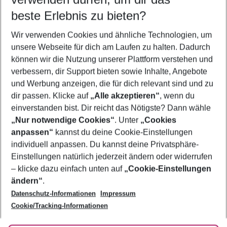
08.08.26
–
06.08.27
5-8 Nächte
beste Erlebnis zu bieten?
Wer wird verreisen
Wir verwenden Cookies und ähnliche Technologien, um
2 Erwachsene
Keine Kinder
unsere Webseite für dich am Laufen zu halten. Dadurch
können wir die Nutzung unserer Plattform verstehen und
Mehr Filter anzeigen
verbessern, dir Support bieten sowie Inhalte, Angebote
und Werbung anzeigen, die für dich relevant sind und zu
dir passen. Klicke auf
„Alle akzeptieren“
, wenn du
einverstanden bist. Dir reicht das Nötigste? Dann wähle
„Nur notwendige Cookies“
. Unter
„Cookies
anpassen“
kannst du deine Cookie-Einstellungen
Footer
Footer navigation
individuell anpassen. Du kannst deine Privatsphäre-
Über uns
Einstellungen natürlich jederzeit ändern oder widerrufen
AGB
– klicke dazu einfach unten auf
„Cookie-Einstellungen
Service & Hilfe
Bestpreisgarantie
ändern“
.
Datenschutz-Informationen
Impressum
Agenturbetreuung
Cookie-Einstellungen ändern
Folge uns
Barrierefreies Reisen
Cookie/Tracking-Informationen
Cookie-Richtlinie
Check-in
Datenschutz