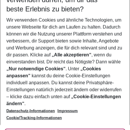
08.08.26
–
06.08.27
5-8 Nächte
beste Erlebnis zu bieten?
Wer wird verreisen
Wir verwenden Cookies und ähnliche Technologien, um
2 Erwachsene
Keine Kinder
unsere Webseite für dich am Laufen zu halten. Dadurch
können wir die Nutzung unserer Plattform verstehen und
Mehr Filter anzeigen
verbessern, dir Support bieten sowie Inhalte, Angebote
und Werbung anzeigen, die für dich relevant sind und zu
dir passen. Klicke auf
„Alle akzeptieren“
, wenn du
einverstanden bist. Dir reicht das Nötigste? Dann wähle
„Nur notwendige Cookies“
. Unter
„Cookies
anpassen“
kannst du deine Cookie-Einstellungen
Footer
Footer navigation
individuell anpassen. Du kannst deine Privatsphäre-
Über uns
Einstellungen natürlich jederzeit ändern oder widerrufen
AGB
– klicke dazu einfach unten auf
„Cookie-Einstellungen
Service & Hilfe
Bestpreisgarantie
ändern“
.
Datenschutz-Informationen
Impressum
Agenturbetreuung
Cookie-Einstellungen ändern
Folge uns
Barrierefreies Reisen
Cookie/Tracking-Informationen
Cookie-Richtlinie
Check-in
Datenschutz