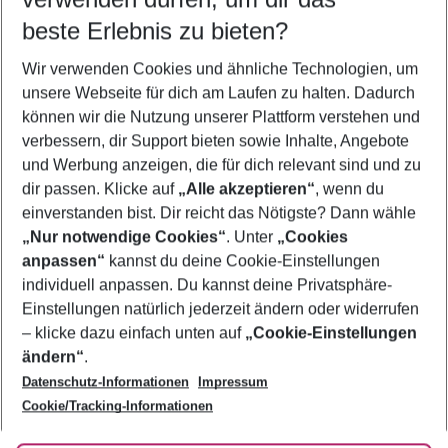
10.08.26
–
08.08.27
5-8 Nächte
beste Erlebnis zu bieten?
Wer wird verreisen
Wir verwenden Cookies und ähnliche Technologien, um
2 Erwachsene
Keine Kinder
unsere Webseite für dich am Laufen zu halten. Dadurch
können wir die Nutzung unserer Plattform verstehen und
Mehr Filter anzeigen
verbessern, dir Support bieten sowie Inhalte, Angebote
und Werbung anzeigen, die für dich relevant sind und zu
dir passen. Klicke auf
„Alle akzeptieren“
, wenn du
einverstanden bist. Dir reicht das Nötigste? Dann wähle
„Nur notwendige Cookies“
. Unter
„Cookies
anpassen“
kannst du deine Cookie-Einstellungen
Footer
Footer navigation
individuell anpassen. Du kannst deine Privatsphäre-
Über uns
Einstellungen natürlich jederzeit ändern oder widerrufen
AGB
– klicke dazu einfach unten auf
„Cookie-Einstellungen
Service & Hilfe
Bestpreisgarantie
ändern“
.
Datenschutz-Informationen
Impressum
Agenturbetreuung
Cookie-Einstellungen ändern
Folge uns
Barrierefreies Reisen
Cookie/Tracking-Informationen
Cookie-Richtlinie
Check-in
Datenschutz