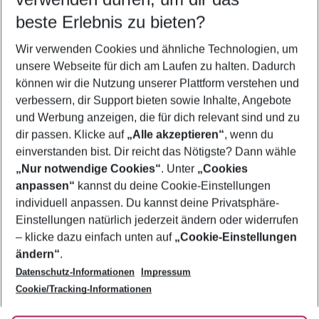
12.08.26
–
10.08.27
5-8 Nächte
beste Erlebnis zu bieten?
Wer wird verreisen
Wir verwenden Cookies und ähnliche Technologien, um
2 Erwachsene
Keine Kinder
unsere Webseite für dich am Laufen zu halten. Dadurch
können wir die Nutzung unserer Plattform verstehen und
Mehr Filter anzeigen
verbessern, dir Support bieten sowie Inhalte, Angebote
und Werbung anzeigen, die für dich relevant sind und zu
dir passen. Klicke auf
„Alle akzeptieren“
, wenn du
einverstanden bist. Dir reicht das Nötigste? Dann wähle
„Nur notwendige Cookies“
. Unter
„Cookies
anpassen“
kannst du deine Cookie-Einstellungen
Footer
Footer navigation
individuell anpassen. Du kannst deine Privatsphäre-
Über uns
Einstellungen natürlich jederzeit ändern oder widerrufen
AGB
– klicke dazu einfach unten auf
„Cookie-Einstellungen
Service & Hilfe
Bestpreisgarantie
ändern“
.
Datenschutz-Informationen
Impressum
Agenturbetreuung
Cookie-Einstellungen ändern
Folge uns
Barrierefreies Reisen
Cookie/Tracking-Informationen
Cookie-Richtlinie
Check-in
Datenschutz