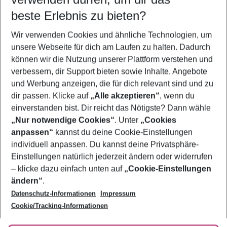
08.08.26
–
06.08.27
5-8 Nächte
beste Erlebnis zu bieten?
Wer wird verreisen
Wir verwenden Cookies und ähnliche Technologien, um
2 Erwachsene
Keine Kinder
unsere Webseite für dich am Laufen zu halten. Dadurch
können wir die Nutzung unserer Plattform verstehen und
Mehr Filter anzeigen
verbessern, dir Support bieten sowie Inhalte, Angebote
und Werbung anzeigen, die für dich relevant sind und zu
dir passen. Klicke auf
„Alle akzeptieren“
, wenn du
einverstanden bist. Dir reicht das Nötigste? Dann wähle
„Nur notwendige Cookies“
. Unter
„Cookies
anpassen“
kannst du deine Cookie-Einstellungen
Footer
Footer navigation
individuell anpassen. Du kannst deine Privatsphäre-
Über uns
Einstellungen natürlich jederzeit ändern oder widerrufen
AGB
– klicke dazu einfach unten auf
„Cookie-Einstellungen
Service & Hilfe
Bestpreisgarantie
ändern“
.
Datenschutz-Informationen
Impressum
Agenturbetreuung
Cookie-Einstellungen ändern
Folge uns
Barrierefreies Reisen
Cookie/Tracking-Informationen
Cookie-Richtlinie
Check-in
Datenschutz