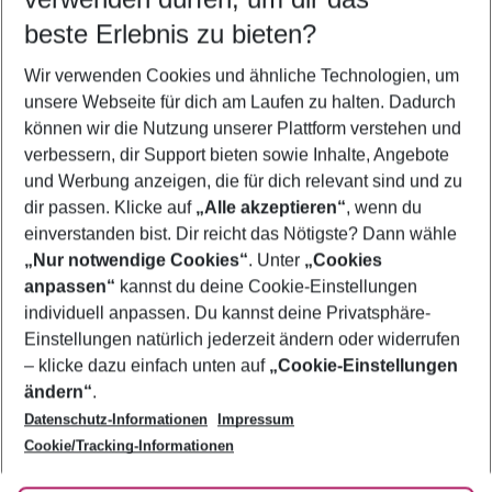
11.08.26
–
09.08.27
5-8 Nächte
beste Erlebnis zu bieten?
Wer wird verreisen
Wir verwenden Cookies und ähnliche Technologien, um
2 Erwachsene
Keine Kinder
unsere Webseite für dich am Laufen zu halten. Dadurch
können wir die Nutzung unserer Plattform verstehen und
Mehr Filter anzeigen
verbessern, dir Support bieten sowie Inhalte, Angebote
und Werbung anzeigen, die für dich relevant sind und zu
dir passen. Klicke auf
„Alle akzeptieren“
, wenn du
einverstanden bist. Dir reicht das Nötigste? Dann wähle
„Nur notwendige Cookies“
. Unter
„Cookies
anpassen“
kannst du deine Cookie-Einstellungen
Footer
Footer navigation
individuell anpassen. Du kannst deine Privatsphäre-
Über uns
Einstellungen natürlich jederzeit ändern oder widerrufen
AGB
– klicke dazu einfach unten auf
„Cookie-Einstellungen
Service & Hilfe
Bestpreisgarantie
ändern“
.
Datenschutz-Informationen
Impressum
Agenturbetreuung
Cookie-Einstellungen ändern
Folge uns
Barrierefreies Reisen
Cookie/Tracking-Informationen
Cookie-Richtlinie
Check-in
Datenschutz