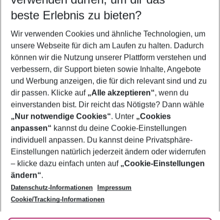
08.08.26
–
06.08.27
5-8 Nächte
beste Erlebnis zu bieten?
Wer wird verreisen
Wir verwenden Cookies und ähnliche Technologien, um
2 Erwachsene
Keine Kinder
unsere Webseite für dich am Laufen zu halten. Dadurch
können wir die Nutzung unserer Plattform verstehen und
Mehr Filter anzeigen
verbessern, dir Support bieten sowie Inhalte, Angebote
und Werbung anzeigen, die für dich relevant sind und zu
dir passen. Klicke auf
„Alle akzeptieren“
, wenn du
einverstanden bist. Dir reicht das Nötigste? Dann wähle
„Nur notwendige Cookies“
. Unter
„Cookies
anpassen“
kannst du deine Cookie-Einstellungen
Footer
Footer navigation
individuell anpassen. Du kannst deine Privatsphäre-
Über uns
Einstellungen natürlich jederzeit ändern oder widerrufen
AGB
– klicke dazu einfach unten auf
„Cookie-Einstellungen
Service & Hilfe
Bestpreisgarantie
ändern“
.
Datenschutz-Informationen
Impressum
Agenturbetreuung
Cookie-Einstellungen ändern
Folge uns
Barrierefreies Reisen
Cookie/Tracking-Informationen
Cookie-Richtlinie
Check-in
Datenschutz