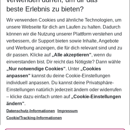
09.08.26
–
07.08.27
5-8 Nächte
beste Erlebnis zu bieten?
Wer wird verreisen
Wir verwenden Cookies und ähnliche Technologien, um
2 Erwachsene
Keine Kinder
unsere Webseite für dich am Laufen zu halten. Dadurch
können wir die Nutzung unserer Plattform verstehen und
Mehr Filter anzeigen
verbessern, dir Support bieten sowie Inhalte, Angebote
und Werbung anzeigen, die für dich relevant sind und zu
dir passen. Klicke auf
„Alle akzeptieren“
, wenn du
einverstanden bist. Dir reicht das Nötigste? Dann wähle
„Nur notwendige Cookies“
. Unter
„Cookies
anpassen“
kannst du deine Cookie-Einstellungen
Footer
Footer navigation
individuell anpassen. Du kannst deine Privatsphäre-
Über uns
Einstellungen natürlich jederzeit ändern oder widerrufen
AGB
– klicke dazu einfach unten auf
„Cookie-Einstellungen
Service & Hilfe
Bestpreisgarantie
ändern“
.
Datenschutz-Informationen
Impressum
Agenturbetreuung
Cookie-Einstellungen ändern
Folge uns
Barrierefreies Reisen
Cookie/Tracking-Informationen
Cookie-Richtlinie
Check-in
Datenschutz