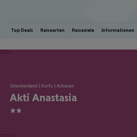
Top Deals
Reisearten
Reiseziele
Informationen
ious
Griechenland | Korfu | Acharavi
Akti Anastasia
2