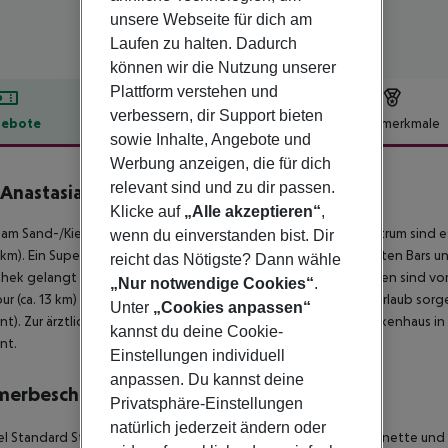
unsere Webseite für dich am
Laufen zu halten. Dadurch
können wir die Nutzung unserer
Plattform verstehen und
verbessern, dir Support bieten
ebote
Hotelbeschreibung
Hotelmerkmale
sowie Inhalte, Angebote und
lbeschreibung
Werbung anzeigen, die für dich
relevant sind und zu dir passen.
 Anastasia
2
Klicke auf
„Alle akzeptieren“
,
 am Sand-/Kiesstrand gelegenes Hotel. Zum touristischen Zentrum sind es 
wenn du einverstanden bist. Dir
 km). Ein Supermarkt ist nach ca. 1 km zu erreichen. Zu den nächsten Bar
reicht das Nötigste? Dann wähle
hek gelangt man nach rund 2 km. Folgende Sehenswürdigkeiten sind vom H
„Nur notwendige Cookies“
.
ur (ca. 13 km) und Corfu old town (ca. 40 km). Für Mobilität im Urlaub sorg
Unter
„Cookies anpassen“
nt). Zur ärztlichen Versorgung im Notfall befindet sich ein Krankenhaus i
kannst du deine Cookie-
nt.
Einstellungen individuell
anpassen. Du kannst deine
merbeschreibung
Privatsphäre-Einstellungen
natürlich jederzeit ändern oder
 Standard Studio: Mit Doppelbett, gefliestem Boden, Kitchenette und Wa