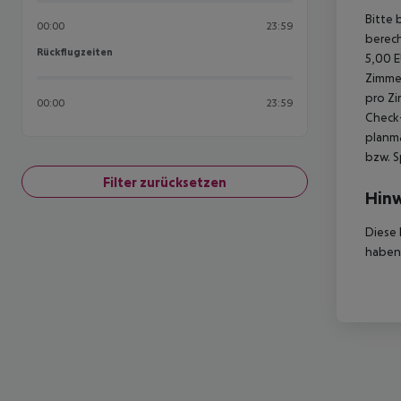
Bitte 
00:00
23:59
berech
Rückflugzeiten
Rückflugzeiten
5,00 E
Zimmer
pro Zi
00:00
23:59
Check-
planmä
bzw. S
Filter zurücksetzen
Hinw
Diese 
haben,