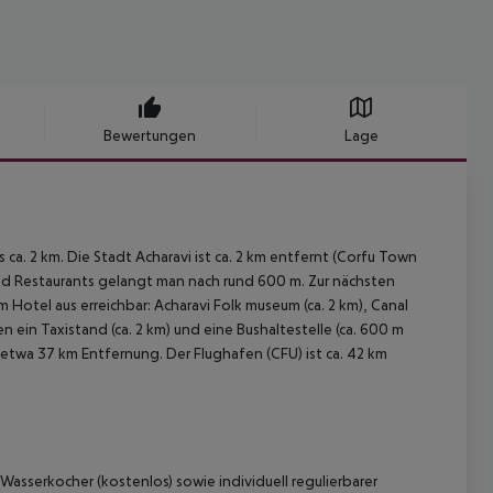
Bewertungen
Lage
ca. 2 km. Die Stadt Acharavi ist ca. 2 km entfernt (Corfu Town
s und Restaurants gelangt man nach rund 600 m. Zur nächsten
otel aus erreichbar: Acharavi Folk museum (ca. 2 km), Canal
en ein Taxistand (ca. 2 km) und eine Bushaltestelle (ca. 600 m
n etwa 37 km Entfernung. Der Flughafen (CFU) ist ca. 42 km
sserkocher (kostenlos) sowie individuell regulierbarer