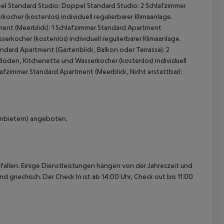
el Standard Studio: Doppel Standard Studio: 2 Schlafzimmer
ocher (kostenlos) individuell regulierbarer Klimaanlage.
nt (Meerblick): 1 Schlafzimmer Standard Apartment
erkocher (kostenlos) individuell regulierbarer Klimaanlage.
dard Apartment (Gartenblick, Balkon oder Terrasse): 2
 Boden, Kitchenette und Wasserkocher (kostenlos) individuell
afzimmer Standard Apartment (Meerblick, Nicht erstattbar):
 akzeptieren
 Anbietern) angeboten.
allen. Einige Dienstleistungen hängen von der Jahreszeit und
 griechisch. Der Check In ist ab 14:00 Uhr, Check out bis 11:00