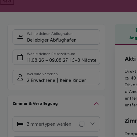
Next
Wähle deinen Abflughafen
Ang
Beliebiger Abflughafen
Hote
Wähle deinen Reisezeitraum
Akti
11.08.26
–
09.08.27
5-8 Nächte
Direkt
Wer wird verreisen
ca. 40
2 Erwachsene
Keine Kinder
Diskot
d''Amo
entfer
Zimmer & Verpflegung
entfer
Zim
Zimmertypen wählen
Doppel