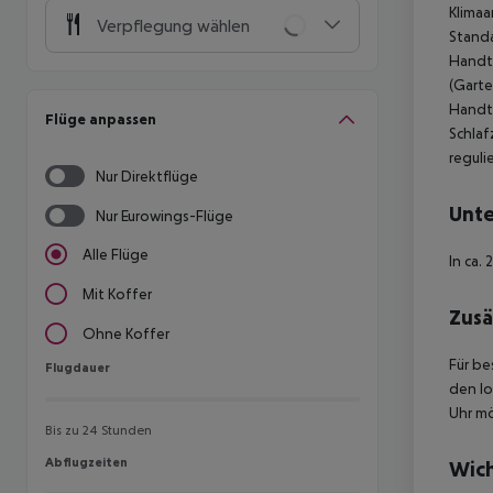
Klimaa
Verpflegung wählen
Standa
Handtü
(Garte
Handtü
Flüge anpassen
Schlaf
reguli
Nur Direktflüge
Unte
Nur Eurowings-Flüge
Alle Flüge
In ca.
Mit Koffer
Zusä
Ohne Koffer
Für be
Flugdauer
Flugdauer
den lo
Uhr mö
Bis zu 24 Stunden
Abflugzeiten
Abflugzeiten
Wich