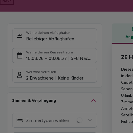
Next
Wähle deinen Abflughafen
Ang
Beliebiger Abflughafen
Hote
Wähle deinen Reisezeitraum
ZE H
10.08.26
–
08.08.27
5-8 Nächte
Dieses
Wer wird verreisen
in der
2 Erwachsene
Keine Kinder
Cadet 
Sehens
Urlaub
Zimmer & Verpflegung
Zimmer
Anneh
Satell
Zimmertypen wählen
Frühst