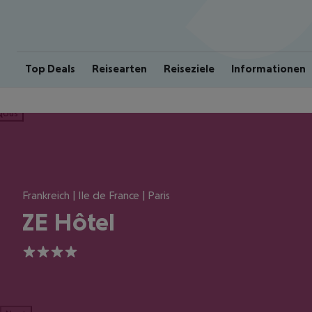
Top Deals
Reisearten
Reiseziele
Informationen
ious
Frankreich | Ile de France | Paris
ZE Hôtel
4