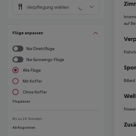
Zim
Verpflegung wählen
Intern
auf Be
Flüge anpassen
Ver
Nur Direktflüge
Frühst
Nur Eurowings-Flüge
Spor
Alle Flüge
Billar
Mit Koffer
Ohne Koffer
Well
Flugdauer
Flugdauer
Friseu
Bis zu 24 Stunden
Zusä
Abflugzeiten
Abflugzeiten