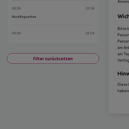
Americ
00:00
23:59
Wich
Rückflugzeiten
Rückflugzeiten
Bitte 
00:00
23:59
Person
Person
am Ank
am Tag
Filter zurücksetzen
Verfüg
Hinw
Diese 
haben,