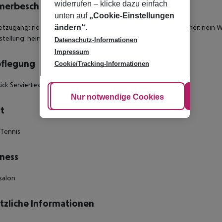
widerrufen – klicke dazu einfach
merbeschreibung
unten auf
„Cookie-Einstellungen
ändern“
.
etzugang: nein Für Rollstühle geeignet Barrierefreies Badezimmer: nei
stellung: nein Anzahl der Schlafzimmer: 1
Datenschutz-Informationen
Impressum
pflegung
Cookie/Tracking-Informationen
ück Serviertes Frühstück
Cookie anpassen
Nur notwendige Cookies
Alle
t
d Tennis
ness
rsalon
tzliche Informationen