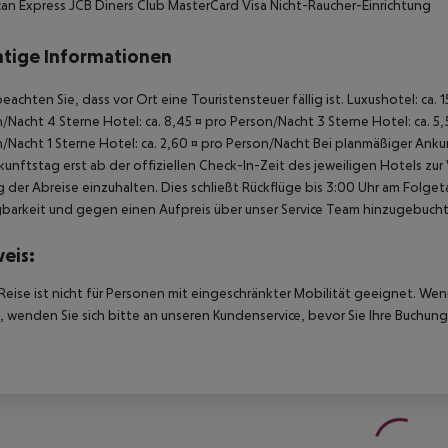
an Express JCB Diners Club MasterCard Visa Nicht-Raucher-Einrichtung
tige Informationen
beachten Sie, dass vor Ort eine Touristensteuer fällig ist. Luxushotel: ca. 
/Nacht 4 Sterne Hotel: ca. 8,45 ¤ pro Person/Nacht 3 Sterne Hotel: ca. 5,
/Nacht 1 Sterne Hotel: ca. 2,60 ¤ pro Person/Nacht Bei planmäßiger Ank
unftstag erst ab der offiziellen Check-In-Zeit des jeweiligen Hotels zur
 der Abreise einzuhalten. Dies schließt Rückflüge bis 3:00 Uhr am Folg
barkeit und gegen einen Aufpreis über unser Service Team hinzugebuch
eis:
Reise ist nicht für Personen mit eingeschränkter Mobilität geeignet. We
 wenden Sie sich bitte an unseren Kundenservice, bevor Sie Ihre Buchung