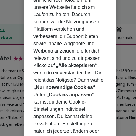
unsere Webseite für dich am
Laufen zu halten. Dadurch
können wir die Nutzung unserer
Plattform verstehen und
verbessern, dir Support bieten
ebote
Hotelbeschreibung
Hotelmerkmale
sowie Inhalte, Angebote und
lbeschreibung
Werbung anzeigen, die für dich
ôtel
relevant sind und zu dir passen.
4
Klicke auf
„Alle akzeptieren“
,
 charmante Stadthotel, das sich in einem Gebäude aus dem Jahr 1890 befi
wenn du einverstanden bist. Dir
 Nähe der Opéra Garnier und der großen Kaufhäuser. Restaurants und Bars
reicht das Nötigste? Dann wähle
ist nur 150 Meter vom Hotel entfernt, was einen einfachen Zugang zum H
„Nur notwendige Cookies“
.
würdigkeiten wie Montmartre ermöglicht. Dieses Hotel mit 24 Zimmern 
Unter
„Cookies anpassen“
sreisende, darunter eine 24-Stunden-Rezeption, Klimaanlage, Aufzug, ein
kannst du deine Cookie-
service und Wäscheservice. Jedes individuell eingerichtete Zimmer bi
Einstellungen individuell
mlichkeiten wie einem privaten Badezimmer mit Dusche/Badewanne und 
anpassen. Du kannst deine
iten-/Kabel-TV, einem Mini-Kühlschrank sowie individuell regulierbarer
Privatsphäre-Einstellungen
ück genießen.
natürlich jederzeit ändern oder