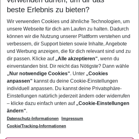
08.08.26
–
06.08.27
5-8 Nächte
beste Erlebnis zu bieten?
Wer wird verreisen
Wir verwenden Cookies und ähnliche Technologien, um
2 Erwachsene
Keine Kinder
unsere Webseite für dich am Laufen zu halten. Dadurch
können wir die Nutzung unserer Plattform verstehen und
Mehr Filter anzeigen
verbessern, dir Support bieten sowie Inhalte, Angebote
und Werbung anzeigen, die für dich relevant sind und zu
dir passen. Klicke auf
„Alle akzeptieren“
, wenn du
einverstanden bist. Dir reicht das Nötigste? Dann wähle
„Nur notwendige Cookies“
. Unter
„Cookies
anpassen“
kannst du deine Cookie-Einstellungen
Footer
Footer navigation
individuell anpassen. Du kannst deine Privatsphäre-
Über uns
Einstellungen natürlich jederzeit ändern oder widerrufen
AGB
– klicke dazu einfach unten auf
„Cookie-Einstellungen
Service & Hilfe
Bestpreisgarantie
ändern“
.
Datenschutz-Informationen
Impressum
Agenturbetreuung
Cookie-Einstellungen ändern
Folge uns
Barrierefreies Reisen
Cookie/Tracking-Informationen
Cookie-Richtlinie
Check-in
Datenschutz