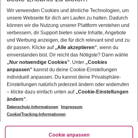
Wer wird verreisen
Wir verwenden Cookies und ähnliche Technologien, um
2 Erwachsene
Keine Kinder
unsere Webseite für dich am Laufen zu halten. Dadurch
können wir die Nutzung unserer Plattform verstehen und
Mehr Filter anzeigen
verbessern, dir Support bieten sowie Inhalte, Angebote
und Werbung anzeigen, die für dich relevant sind und zu
dir passen. Klicke auf
„Alle akzeptieren“
, wenn du
einverstanden bist. Dir reicht das Nötigste? Dann wähle
„Nur notwendige Cookies“
. Unter
„Cookies
anpassen“
kannst du deine Cookie-Einstellungen
Footer
Footer navigation
individuell anpassen. Du kannst deine Privatsphäre-
Über uns
Einstellungen natürlich jederzeit ändern oder widerrufen
AGB
– klicke dazu einfach unten auf
„Cookie-Einstellungen
Service & Hilfe
Bestpreisgarantie
ändern“
.
Datenschutz-Informationen
Impressum
Agenturbetreuung
Cookie-Einstellungen ändern
Folge uns
Barrierefreies Reisen
Cookie/Tracking-Informationen
Cookie-Richtlinie
Check-in
Datenschutz
FAQ
Fakten
Cookie anpassen
HanseMerkur Reiseversicherung
Flexibel buchen