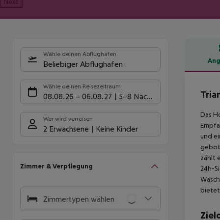
Next
Wähle deinen Abflughafen
Ang
Beliebiger Abflughafen
Hote
Wähle deinen Reisezeitraum
Tria
08.08.26
–
06.08.27
5-8 Nächte
Das Ho
Wer wird verreisen
Empfan
2 Erwachsene
Keine Kinder
und ei
gebote
zählt 
Zimmer & Verpflegung
24h-Si
Wäsche
bietet
Zimmertypen wählen
Ziel