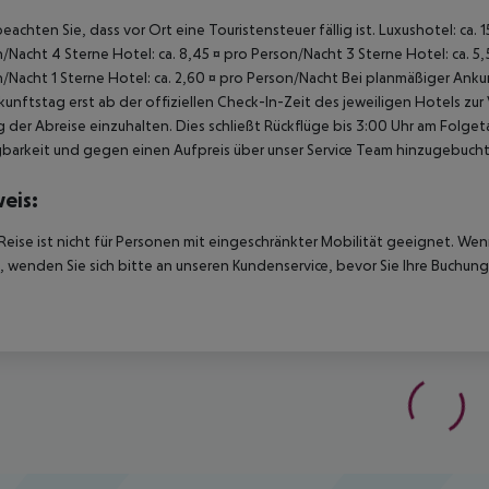
beachten Sie, dass vor Ort eine Touristensteuer fällig ist. Luxushotel: ca. 
/Nacht 4 Sterne Hotel: ca. 8,45 ¤ pro Person/Nacht 3 Sterne Hotel: ca. 5,
/Nacht 1 Sterne Hotel: ca. 2,60 ¤ pro Person/Nacht Bei planmäßiger Ank
unftstag erst ab der offiziellen Check-In-Zeit des jeweiligen Hotels zur
 der Abreise einzuhalten. Dies schließt Rückflüge bis 3:00 Uhr am Folg
barkeit und gegen einen Aufpreis über unser Service Team hinzugebuch
eis:
Reise ist nicht für Personen mit eingeschränkter Mobilität geeignet. We
 wenden Sie sich bitte an unseren Kundenservice, bevor Sie Ihre Buchung