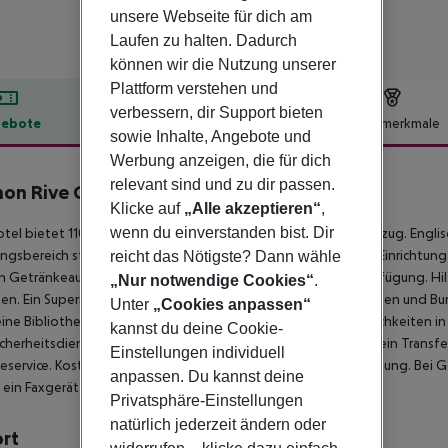
unsere Webseite für dich am
Laufen zu halten. Dadurch
können wir die Nutzung unserer
Plattform verstehen und
verbessern, dir Support bieten
ebote
Hotelbeschreibung
Hotelmerkmale
sowie Inhalte, Angebote und
lbeschreibung
Werbung anzeigen, die für dich
relevant sind und zu dir passen.
non Rive Gauche
Klicke auf
„Alle akzeptieren“
,
4
wenn du einverstanden bist. Dir
tel bietet 110 Nichtraucherzimmer und verfügt über einen Aufzug. Engli
gsbereich steht zur Seite beim Ein- und Auschecken. Zu den Einrichtu
reicht das Nötigste? Dann wähle
n Getränkeautomat. In der Unterbringung steht WLAN zur Verfügung. Hil
„Nur notwendige Cookies“
.
n. Ein Supermarkt und andere Geschäfte können zum Einkaufen und Bum
Unter
„Cookies anpassen“
eine Bibliothek. Für die Fahrzeuge der Gäste gibt es Parkmöglichkeiten i
kannst du deine Cookie-
cherheitsdienst, ein Babysitterservice, eine Kinderbetreuung, ein Transfe
Einstellungen individuell
service. Kostenfrei steht Gästen die Tageszeitung zur Verfügung. Bei G
anpassen. Du kannst deine
 ein Faxgerät an.
Privatsphäre-Einstellungen
natürlich jederzeit ändern oder
ort