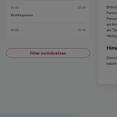
Bitte 
00:00
23:59
Person
Rückflugzeiten
Rückflugzeiten
Person
am Ank
am Tag
00:00
23:59
Verfüg
Hinw
Filter zurücksetzen
Diese 
haben,