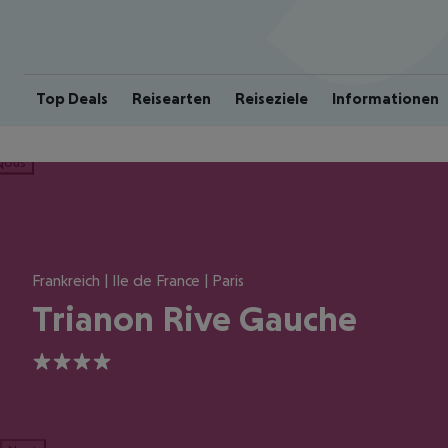
Top Deals
Reisearten
Reiseziele
Informationen
ious
Frankreich | Ile de France | Paris
Trianon Rive Gauche
4