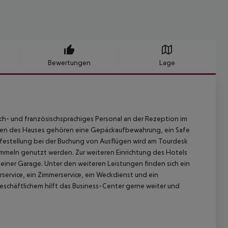
Bewertungen
Lage
sch- und französischsprachiges Personal an der Rezeption im
ngen des Hauses gehören eine Gepäckaufbewahrung, ein Safe
festellung bei der Buchung von Ausflügen wird am Tourdesk
meln genutzt werden. Zur weiteren Einrichtung des Hotels
n einer Garage. Unter den weiteren Leistungen finden sich ein
rservice, ein Zimmerservice, ein Weckdienst und ein
eschäftlichem hilft das Business-Center gerne weiter und