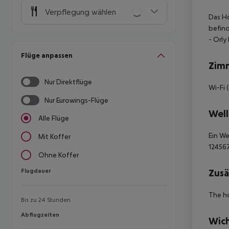
Verpflegung wählen
Das Ho
befind
- Orly
Flüge anpassen
Zim
Nur Direktflüge
Wi-Fi 
Nur Eurowings-Flüge
Well
Alle Flüge
Ein We
Mit Koffer
12456
Ohne Koffer
Flugdauer
Zusä
Flugdauer
The ho
Bis zu 24 Stunden
Abflugzeiten
Abflugzeiten
Wich