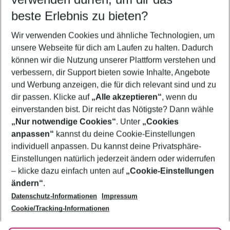
10.08.26
–
08.08.27
5-8 Nächte
beste Erlebnis zu bieten?
Wer wird verreisen
Wir verwenden Cookies und ähnliche Technologien, um
2 Erwachsene
Keine Kinder
unsere Webseite für dich am Laufen zu halten. Dadurch
können wir die Nutzung unserer Plattform verstehen und
Mehr Filter anzeigen
verbessern, dir Support bieten sowie Inhalte, Angebote
und Werbung anzeigen, die für dich relevant sind und zu
dir passen. Klicke auf
„Alle akzeptieren“
, wenn du
einverstanden bist. Dir reicht das Nötigste? Dann wähle
„Nur notwendige Cookies“
. Unter
„Cookies
anpassen“
kannst du deine Cookie-Einstellungen
Footer
Footer navigation
individuell anpassen. Du kannst deine Privatsphäre-
Über uns
Einstellungen natürlich jederzeit ändern oder widerrufen
AGB
– klicke dazu einfach unten auf
„Cookie-Einstellungen
Service & Hilfe
Bestpreisgarantie
ändern“
.
Datenschutz-Informationen
Impressum
Agenturbetreuung
Cookie-Einstellungen ändern
Folge uns
Barrierefreies Reisen
Cookie/Tracking-Informationen
Cookie-Richtlinie
Check-in
Datenschutz