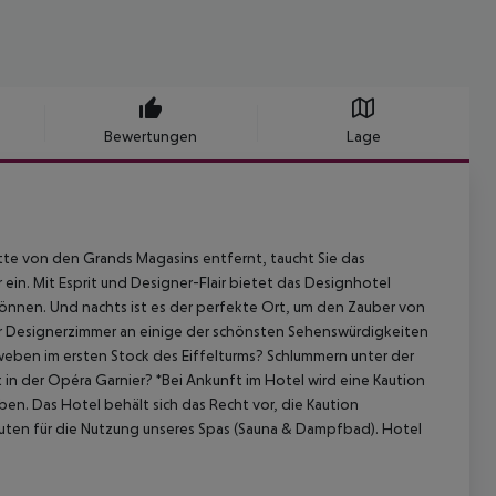
Bewertungen
Lage
ritte von den Grands Magasins entfernt, taucht Sie das
ein. Mit Esprit und Designer-Flair bietet das Designhotel
können. Und nachts ist es der perfekte Ort, um den Zauber von
der Designerzimmer an einige der schönsten Sehenswürdigkeiten
chweben im ersten Stock des Eiffelturms? Schlummern unter der
t in der Opéra Garnier? *Bei Ankunft im Hotel wird eine Kaution
en. Das Hotel behält sich das Recht vor, die Kaution
nuten für die Nutzung unseres Spas (Sauna & Dampfbad). Hotel