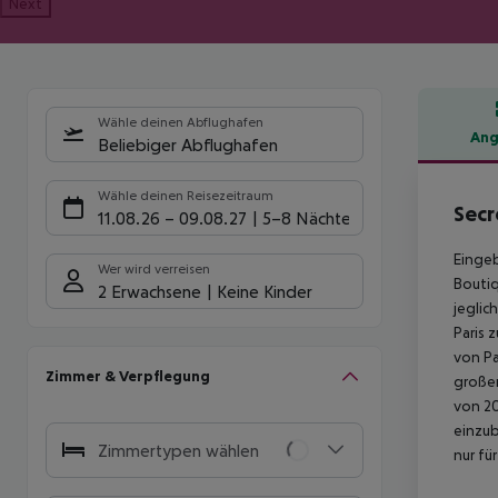
Next
Wähle deinen Abflughafen
Ang
Beliebiger Abflughafen
Hote
Wähle deinen Reisezeitraum
Secr
11.08.26
–
09.08.27
5-8 Nächte
Eingeb
Wer wird verreisen
Boutiq
2 Erwachsene
Keine Kinder
jeglic
Paris 
von Pa
Zimmer & Verpflegung
großen
von 20
einzub
Zimmertypen wählen
nur fü