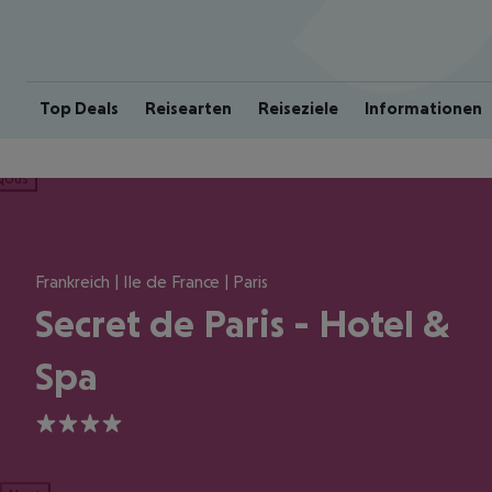
Top Deals
Reisearten
Reiseziele
Informationen
ious
Frankreich | Ile de France | Paris
Secret de Paris - Hotel &
Spa
4