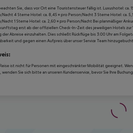
beachten Sie, dass vor Ort eine Touristensteuer fällig ist. Luxushotel: ca. 
/Nacht 4 Sterne Hotel: ca. 8,45 ¤ pro Person/Nacht 3 Sterne Hotel: ca. 5,
/Nacht 1 Sterne Hotel: ca. 2,60 ¤ pro Person/Nacht Bei planmäßiger Ank
unftstag erst ab der offiziellen Check-In-Zeit des jeweiligen Hotels zur
 der Abreise einzuhalten. Dies schließt Rückflüge bis 3:00 Uhr am Folg
barkeit und gegen einen Aufpreis über unser Service Team hinzugebuch
eis:
Reise ist nicht für Personen mit eingeschränkter Mobilität geeignet. We
 wenden Sie sich bitte an unseren Kundenservice, bevor Sie Ihre Buchung