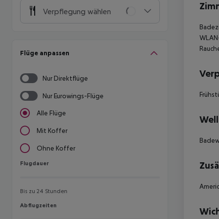
Zim
Verpflegung wählen
Badezi
WLAN-
Rauche
Flüge anpassen
Ver
Nur Direktflüge
Frühst
Nur Eurowings-Flüge
Alle Flüge
Well
Mit Koffer
Badew
Ohne Koffer
Flugdauer
Zusä
Flugdauer
Americ
Bis zu 24 Stunden
Abflugzeiten
Abflugzeiten
Wich