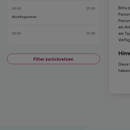
Bitte 
00:00
23:59
Person
Rückflugzeiten
Rückflugzeiten
Person
am Ank
am Tag
00:00
23:59
Verfüg
Hinw
Filter zurücksetzen
Diese 
haben,