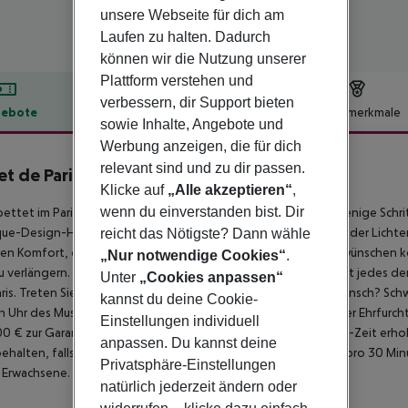
unsere Webseite für dich am
Laufen zu halten. Dadurch
können wir die Nutzung unserer
Plattform verstehen und
verbessern, dir Support bieten
ebote
Hotelbeschreibung
Hotelmerkmale
sowie Inhalte, Angebote und
lbeschreibung
Werbung anzeigen, die für dich
relevant sind und zu dir passen.
et de Paris - Hotel & Spa
Klicke auf
„Alle akzeptieren“
,
4
wenn du einverstanden bist. Dir
ettet im Pariser Viertel Trinité, im Herzen der Stadt und nur wenige Sch
ue-Design-Hotel Secret de Paris in die Atmosphäre der Stadt der Lichter 
reicht das Nötigste? Dann wähle
hen Komfort, den Sie sich in einem luxuriösen Boutique-Hotel wünschen 
„Nur notwendige Cookies“
.
zu verlängern. Kunstvoll und dennoch dezent gestaltet, erinnert jedes 
Unter
„Cookies anpassen“
ris. Treten Sie ein und lassen Sie sich verzaubern. Was ist Ihr Wunsch? S
kannst du deine Cookie-
 Uhr des Musée d''Orsay? Ein ''Oh là là'' im Moulin Rouge – oder Ehrfurch
Einstellungen individuell
0 € zur Garantie von Extras und der Einhaltung der Check-out-Zeit erhob
anpassen. Du kannst deine
ehalten, falls die Hausordnung nicht eingehalten wird. *30 € pro 30 Mi
Privatsphäre-Einstellungen
r Erwachsene.
natürlich jederzeit ändern oder