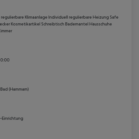
regulierbare Klimaanlage Individuell regulierbare Heizung Safe
ker Kosmetikartikel Schreibtisch Bademantel Hausschuhe
Zimmer
 akzeptieren
30:00
 Bad (Hammam)
-Einrichtung