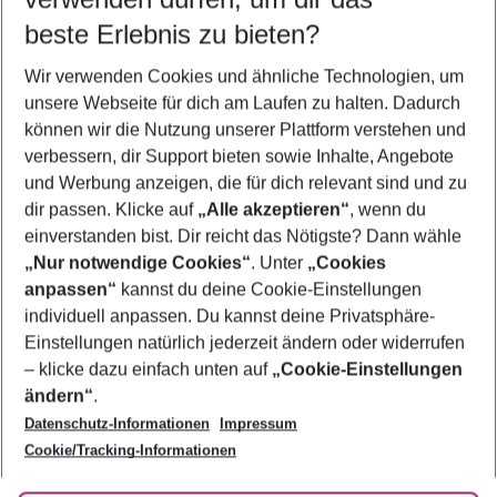
09.08.26
–
07.08.27
5-8 Nächte
beste Erlebnis zu bieten?
Wer wird verreisen
Wir verwenden Cookies und ähnliche Technologien, um
2 Erwachsene
Keine Kinder
unsere Webseite für dich am Laufen zu halten. Dadurch
können wir die Nutzung unserer Plattform verstehen und
Mehr Filter anzeigen
verbessern, dir Support bieten sowie Inhalte, Angebote
und Werbung anzeigen, die für dich relevant sind und zu
dir passen. Klicke auf
„Alle akzeptieren“
, wenn du
einverstanden bist. Dir reicht das Nötigste? Dann wähle
„Nur notwendige Cookies“
. Unter
„Cookies
anpassen“
kannst du deine Cookie-Einstellungen
Footer
Footer navigation
individuell anpassen. Du kannst deine Privatsphäre-
Über uns
Einstellungen natürlich jederzeit ändern oder widerrufen
AGB
– klicke dazu einfach unten auf
„Cookie-Einstellungen
Service & Hilfe
Bestpreisgarantie
ändern“
.
Datenschutz-Informationen
Impressum
Agenturbetreuung
Cookie-Einstellungen ändern
Folge uns
Barrierefreies Reisen
Cookie/Tracking-Informationen
Cookie-Richtlinie
Check-in
Datenschutz