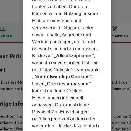
Laufen zu halten. Dadurch
können wir die Nutzung unserer
Plattform verstehen und
verbessern, dir Support bieten
sowie Inhalte, Angebote und
ebote
Hotelbeschreibung
Hotelmerkmale
Werbung anzeigen, die für dich
lbeschreibung
relevant sind und zu dir passen.
man Paris Centre - Bercy
Klicke auf
„Alle akzeptieren“
,
4
wenn du einverstanden bist. Dir
ort
reicht das Nötigste? Dann wähle
„Nur notwendige Cookies“
.
 Business-Hotel ist in der Nähe von Restaurants, Geschäften und Kinos in
Unter
„Cookies anpassen“
entrum entfernt, 6,5 km vom Louvre Museum, 10 km vom Eiffelturm und 
kannst du deine Cookie-
Einstellungen individuell
tige Informationen
anpassen. Du kannst deine
Privatsphäre-Einstellungen
beachten Sie, dass vor Ort eine Touristensteuer fällig ist. Luxushotel: ca. 
natürlich jederzeit ändern oder
/Nacht 4 Sterne Hotel: ca. 8,45 ¤ pro Person/Nacht 3 Sterne Hotel: ca. 5,
widerrufen – klicke dazu einfach
/Nacht 1 Sterne Hotel: ca. 2,60 ¤ pro Person/Nacht Bei planmäßiger Ank