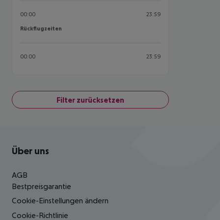
00:00
23:59
Rückflugzeiten
Rückflugzeiten
00:00
23:59
Filter zurücksetzen
Footer
Footer navigation
Über uns
AGB
Bestpreisgarantie
Cookie-Einstellungen ändern
Cookie-Richtlinie