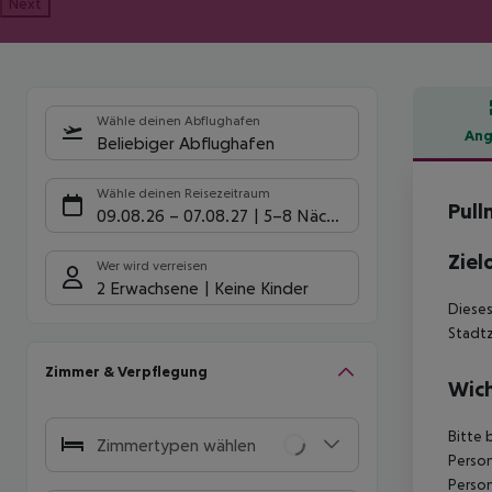
Next
Wähle deinen Abflughafen
Ang
Beliebiger Abflughafen
Hote
Wähle deinen Reisezeitraum
Pull
09.08.26
–
07.08.27
5-8 Nächte
Ziel
Wer wird verreisen
2 Erwachsene
Keine Kinder
Dieses
Stadtz
Zimmer & Verpflegung
Wich
Bitte 
Zimmertypen wählen
Person
Person