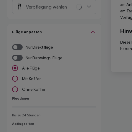
am Ank
Verpflegung wählen
am Tag
Verfüg
Hinw
Flüge anpassen
Diese 
Nur Direktflüge
haben,
Nur Eurowings-Flüge
Alle Flüge
Mit Koffer
Ohne Koffer
Flugdauer
Flugdauer
Bis zu 24 Stunden
Abflugzeiten
Abflugzeiten