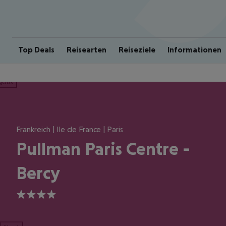
Top Deals
Reisearten
Reiseziele
Informationen
ious
Frankreich | Ile de France | Paris
Pullman Paris Centre -
Bercy
4