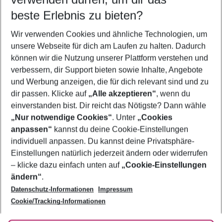
10.08.26
–
08.08.27
5-8 Nächte
beste Erlebnis zu bieten?
Wer wird verreisen
Wir verwenden Cookies und ähnliche Technologien, um
2 Erwachsene
Keine Kinder
unsere Webseite für dich am Laufen zu halten. Dadurch
können wir die Nutzung unserer Plattform verstehen und
Mehr Filter anzeigen
verbessern, dir Support bieten sowie Inhalte, Angebote
und Werbung anzeigen, die für dich relevant sind und zu
dir passen. Klicke auf
„Alle akzeptieren“
, wenn du
einverstanden bist. Dir reicht das Nötigste? Dann wähle
„Nur notwendige Cookies“
. Unter
„Cookies
anpassen“
kannst du deine Cookie-Einstellungen
Footer
Footer navigation
individuell anpassen. Du kannst deine Privatsphäre-
Über uns
Einstellungen natürlich jederzeit ändern oder widerrufen
AGB
– klicke dazu einfach unten auf
„Cookie-Einstellungen
Service & Hilfe
Bestpreisgarantie
ändern“
.
Datenschutz-Informationen
Impressum
Agenturbetreuung
Cookie-Einstellungen ändern
Folge uns
Barrierefreies Reisen
Cookie/Tracking-Informationen
Cookie-Richtlinie
Check-in
Datenschutz