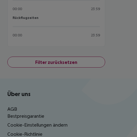
00:00
23:59
Rückflugzeiten
Rückflugzeiten
00:00
23:59
Filter zurücksetzen
Footer
Footer navigation
Über uns
AGB
Bestpreisgarantie
Cookie-Einstellungen ändern
Cookie-Richtlinie