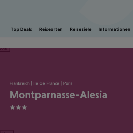
Top Deals
Reisearten
Reiseziele
Informationen
ious
Frankreich | Ile de France | Paris
Montparnasse-Alesia
3