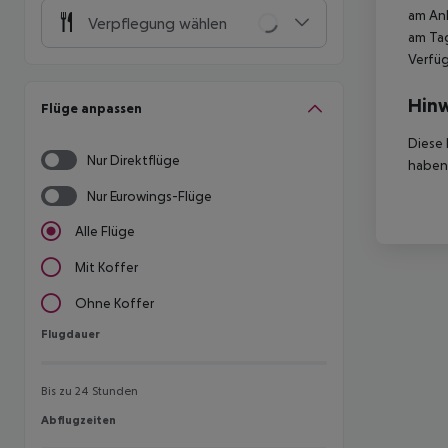
am Ank
Verpflegung wählen
am Tag
Verfüg
Hinw
Flüge anpassen
Diese 
Nur Direktflüge
haben,
Nur Eurowings-Flüge
Alle Flüge
Mit Koffer
Ohne Koffer
Flugdauer
Flugdauer
Bis zu 24 Stunden
Abflugzeiten
Abflugzeiten