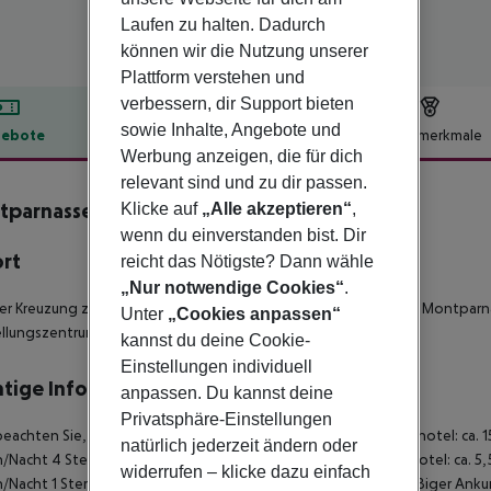
Laufen zu halten. Dadurch
können wir die Nutzung unserer
Plattform verstehen und
verbessern, dir Support bieten
sowie Inhalte, Angebote und
ebote
Hotelbeschreibung
Hotelmerkmale
Werbung anzeigen, die für dich
lbeschreibung
relevant sind und zu dir passen.
parnasse-Alesia
Klicke auf
„Alle akzeptieren“
,
3
wenn du einverstanden bist. Dir
ort
reicht das Nötigste? Dann wähle
„Nur notwendige Cookies“
.
ner Kreuzung zwischen den wichtigsten Geschäftsbezirken von Montpar
Unter
„Cookies anpassen“
llungszentrums Porte de Versailles
kannst du deine Cookie-
Einstellungen individuell
tige Informationen
anpassen. Du kannst deine
Privatsphäre-Einstellungen
beachten Sie, dass vor Ort eine Touristensteuer fällig ist. Luxushotel: ca. 
natürlich jederzeit ändern oder
/Nacht 4 Sterne Hotel: ca. 8,45 ¤ pro Person/Nacht 3 Sterne Hotel: ca. 5,
widerrufen – klicke dazu einfach
/Nacht 1 Sterne Hotel: ca. 2,60 ¤ pro Person/Nacht Bei planmäßiger Ank