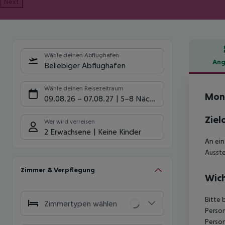
Next
Wähle deinen Abflughafen
Ang
Beliebiger Abflughafen
Hote
Wähle deinen Reisezeitraum
Mont
09.08.26
–
07.08.27
5-8 Nächte
Ziel
Wer wird verreisen
2 Erwachsene
Keine Kinder
An ei
Ausste
Zimmer & Verpflegung
Wich
Bitte 
Zimmertypen wählen
Person
Person