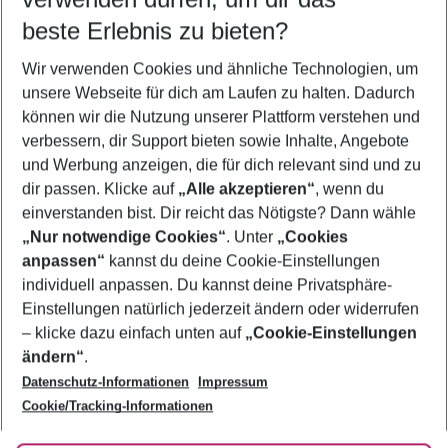
11.08.26
–
09.08.27
5-8 Nächte
beste Erlebnis zu bieten?
Wer wird verreisen
Wir verwenden Cookies und ähnliche Technologien, um
2 Erwachsene
Keine Kinder
unsere Webseite für dich am Laufen zu halten. Dadurch
können wir die Nutzung unserer Plattform verstehen und
Mehr Filter anzeigen
verbessern, dir Support bieten sowie Inhalte, Angebote
und Werbung anzeigen, die für dich relevant sind und zu
dir passen. Klicke auf
„Alle akzeptieren“
, wenn du
einverstanden bist. Dir reicht das Nötigste? Dann wähle
„Nur notwendige Cookies“
. Unter
„Cookies
anpassen“
kannst du deine Cookie-Einstellungen
Footer
Footer navigation
individuell anpassen. Du kannst deine Privatsphäre-
Über uns
Einstellungen natürlich jederzeit ändern oder widerrufen
AGB
– klicke dazu einfach unten auf
„Cookie-Einstellungen
Service & Hilfe
Bestpreisgarantie
ändern“
.
Datenschutz-Informationen
Impressum
Agenturbetreuung
Cookie-Einstellungen ändern
Folge uns
Barrierefreies Reisen
Cookie/Tracking-Informationen
Cookie-Richtlinie
Check-in
Datenschutz