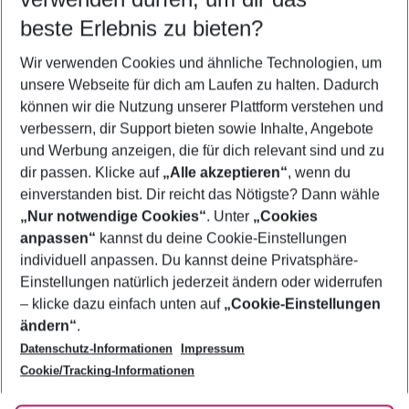
09.08.26
–
07.08.27
5-8 Nächte
beste Erlebnis zu bieten?
Wer wird verreisen
Wir verwenden Cookies und ähnliche Technologien, um
2 Erwachsene
Keine Kinder
unsere Webseite für dich am Laufen zu halten. Dadurch
können wir die Nutzung unserer Plattform verstehen und
Mehr Filter anzeigen
verbessern, dir Support bieten sowie Inhalte, Angebote
und Werbung anzeigen, die für dich relevant sind und zu
dir passen. Klicke auf
„Alle akzeptieren“
, wenn du
einverstanden bist. Dir reicht das Nötigste? Dann wähle
„Nur notwendige Cookies“
. Unter
„Cookies
anpassen“
kannst du deine Cookie-Einstellungen
Footer
Footer navigation
individuell anpassen. Du kannst deine Privatsphäre-
Über uns
Einstellungen natürlich jederzeit ändern oder widerrufen
AGB
– klicke dazu einfach unten auf
„Cookie-Einstellungen
Service & Hilfe
Bestpreisgarantie
ändern“
.
Datenschutz-Informationen
Impressum
Agenturbetreuung
Cookie-Einstellungen ändern
Folge uns
Barrierefreies Reisen
Cookie/Tracking-Informationen
Cookie-Richtlinie
Check-in
Datenschutz