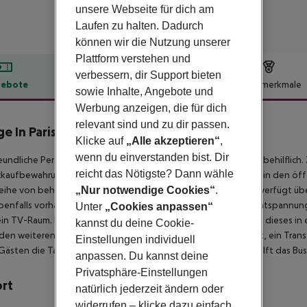
unsere Webseite für dich am
Laufen zu halten. Dadurch
können wir die Nutzung unserer
Plattform verstehen und
verbessern, dir Support bieten
ebote
Hotelbeschreibung
Hotelmerkmale
sowie Inhalte, Angebote und
lbeschreibung
Werbung anzeigen, die für dich
relevant sind und zu dir passen.
e In Paris 13
Klicke auf
„Alle akzeptieren“
,
3
wenn du einverstanden bist. Dir
eundliche Personal an der Rezeption ist gerne bei allen Fragen behilflic
reicht das Nötigste? Dann wähle
aufbewahrung, ein Safe und ein Getränkeautomat. WLAN ist in den öffe
eihe von behindertengerechten Annehmlichkeiten. Das Haus verfügt übe
„Nur notwendige Cookies“
.
benfalls vorhanden. Ein Garten bietet zusätzlichen Raum für Entspannung
Unter
„Cookies anpassen“
ein TV-Raum. Bei einer Anreise mit dem Auto können die Gäste dieses in
kannst du deine Cookie-
den weiteren Leistungen finden sich ein 24h-Sicherheitsdienst, ein Trans
Einstellungen individuell
Gästen die Tageszeitung zur Verfügung. Bei Geschäftlichem hilft das Bus
anpassen. Du kannst deine
Privatsphäre-Einstellungen
ort
natürlich jederzeit ändern oder
widerrufen – klicke dazu einfach