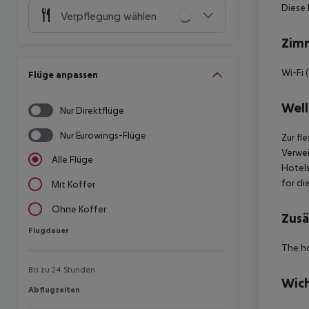
Diese 
Verpflegung wählen
Zim
Wi-Fi 
Flüge anpassen
Well
Nur Direktflüge
Nur Eurowings-Flüge
Zur fl
Verwei
Alle Flüge
Hotels
for cl
Mit Koffer
Ohne Koffer
Zusä
Flugdauer
Flugdauer
The ho
Bis zu 24 Stunden
Wich
Abflugzeiten
Abflugzeiten