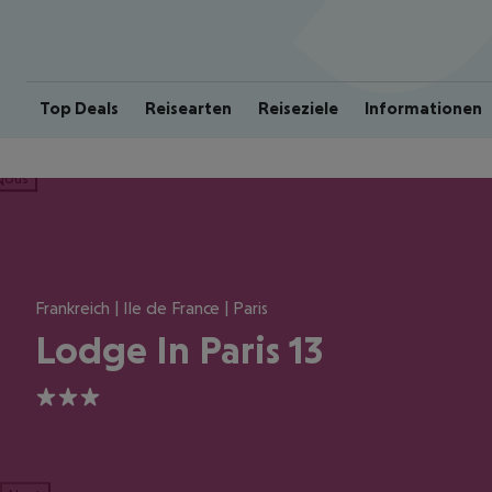
Top Deals
Reisearten
Reiseziele
Informationen
ious
Frankreich | Ile de France | Paris
Lodge In Paris 13
3