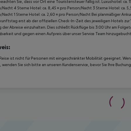
beachten Sie, dass vor Ort eine Touristensteuer fällig ist. Luxushotel: ca. 
/Nacht 4 Sterne Hotel: ca. 8,45 ¤ pro Person/Nacht 3 Sterne Hotel: ca. 5,
/Nacht 1 Sterne Hotel: ca. 2,60 ¤ pro Person/Nacht Bei planmäßiger Ank
unftstag erst ab der offiziellen Check-In-Zeit des jeweiligen Hotels zur
 der Abreise einzuhalten. Dies schließt Rückflüge bis 3:00 Uhr am Folg
barkeit und gegen einen Aufpreis über unser Service Team hinzugebuch
eis:
Reise ist nicht für Personen mit eingeschränkter Mobilität geeignet. We
 wenden Sie sich bitte an unseren Kundenservice, bevor Sie Ihre Buchung