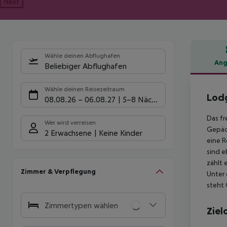
Next
Wähle deinen Abflughafen
Ang
Beliebiger Abflughafen
Hote
Wähle deinen Reisezeitraum
Lodg
08.08.26
–
06.08.27
5-8 Nächte
Das fr
Wer wird verreisen
Gepäck
2 Erwachsene
Keine Kinder
eine R
sind e
zählt 
Zimmer & Verpflegung
Unter 
steht 
Zimmertypen wählen
Ziel