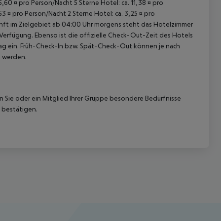
15,60 ¤ pro Person/Nacht 5 Sterne Hotel: ca. 11,38 ¤ pro
53 ¤ pro Person/Nacht 2 Sterne Hotel: ca. 3,25 ¤ pro
unft im Zielgebiet ab 04:00 Uhr morgens steht das Hotelzimmer
 Verfügung. Ebenso ist die offizielle Check-Out-Zeit des Hotels
etag ein. Früh-Check-In bzw. Spät-Check-Out können je nach
t werden.
nn Sie oder ein Mitglied Ihrer Gruppe besondere Bedürfnisse
 bestätigen.