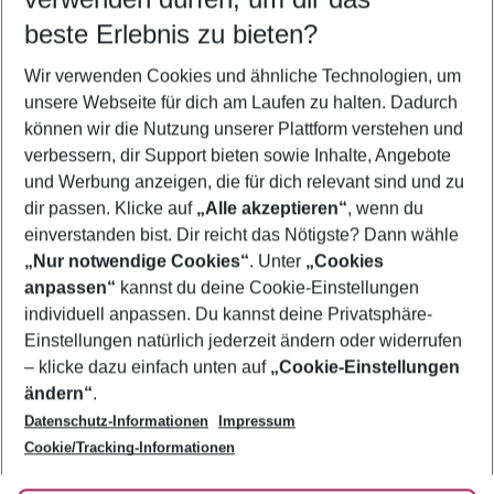
08.08.26
–
06.08.27
5-8 Nächte
beste Erlebnis zu bieten?
Wer wird verreisen
Wir verwenden Cookies und ähnliche Technologien, um
2 Erwachsene
Keine Kinder
unsere Webseite für dich am Laufen zu halten. Dadurch
können wir die Nutzung unserer Plattform verstehen und
Mehr Filter anzeigen
verbessern, dir Support bieten sowie Inhalte, Angebote
und Werbung anzeigen, die für dich relevant sind und zu
dir passen. Klicke auf
„Alle akzeptieren“
, wenn du
einverstanden bist. Dir reicht das Nötigste? Dann wähle
„Nur notwendige Cookies“
. Unter
„Cookies
anpassen“
kannst du deine Cookie-Einstellungen
Footer
Footer navigation
individuell anpassen. Du kannst deine Privatsphäre-
Über uns
Einstellungen natürlich jederzeit ändern oder widerrufen
AGB
– klicke dazu einfach unten auf
„Cookie-Einstellungen
Service & Hilfe
Bestpreisgarantie
ändern“
.
Datenschutz-Informationen
Impressum
Agenturbetreuung
Cookie-Einstellungen ändern
Folge uns
Barrierefreies Reisen
Cookie/Tracking-Informationen
Cookie-Richtlinie
Check-in
Datenschutz