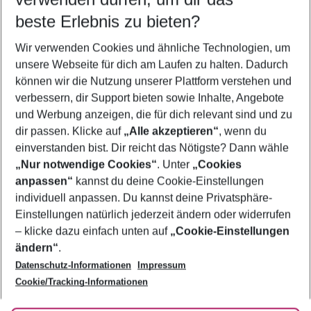
11.08.26
–
09.08.27
5-8 Nächte
beste Erlebnis zu bieten?
Wer wird verreisen
Wir verwenden Cookies und ähnliche Technologien, um
2 Erwachsene
Keine Kinder
unsere Webseite für dich am Laufen zu halten. Dadurch
können wir die Nutzung unserer Plattform verstehen und
Mehr Filter anzeigen
verbessern, dir Support bieten sowie Inhalte, Angebote
und Werbung anzeigen, die für dich relevant sind und zu
dir passen. Klicke auf
„Alle akzeptieren“
, wenn du
einverstanden bist. Dir reicht das Nötigste? Dann wähle
„Nur notwendige Cookies“
. Unter
„Cookies
anpassen“
kannst du deine Cookie-Einstellungen
Footer
Footer navigation
individuell anpassen. Du kannst deine Privatsphäre-
Über uns
Einstellungen natürlich jederzeit ändern oder widerrufen
AGB
– klicke dazu einfach unten auf
„Cookie-Einstellungen
Service & Hilfe
Bestpreisgarantie
ändern“
.
Datenschutz-Informationen
Impressum
Agenturbetreuung
Cookie-Einstellungen ändern
Folge uns
Barrierefreies Reisen
Cookie/Tracking-Informationen
Cookie-Richtlinie
Check-in
Datenschutz