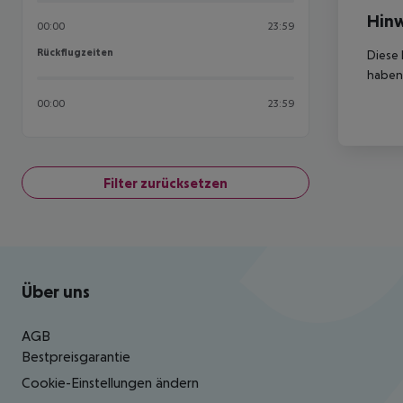
Hinw
00:00
23:59
Rückflugzeiten
Rückflugzeiten
Diese 
haben,
00:00
23:59
Filter zurücksetzen
Footer
Footer navigation
Über uns
AGB
Bestpreisgarantie
Cookie-Einstellungen ändern