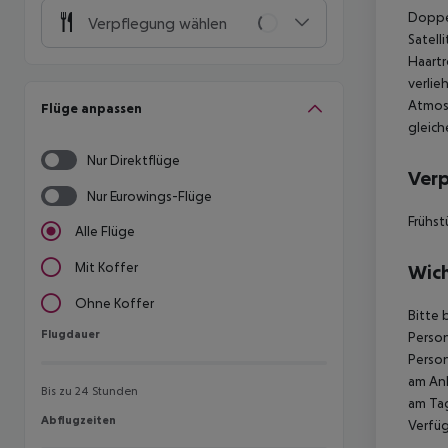
Doppel
Verpflegung wählen
Satell
Haartr
verlie
Atmosp
Flüge anpassen
gleich
Nur Direktflüge
Ver
Nur Eurowings-Flüge
Frühst
Alle Flüge
Mit Koffer
Wich
Ohne Koffer
Bitte 
Flugdauer
Flugdauer
Person
Person
am Ank
Bis zu 24 Stunden
am Tag
Abflugzeiten
Abflugzeiten
Verfüg