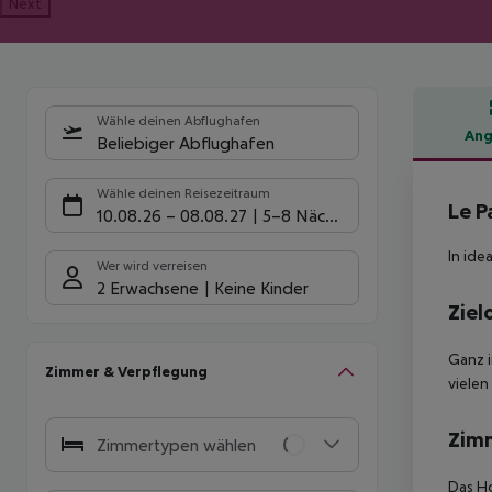
Next
Wähle deinen Abflughafen
Ang
Beliebiger Abflughafen
Hote
Wähle deinen Reisezeitraum
Le P
10.08.26
–
08.08.27
5-8 Nächte
In ide
Wer wird verreisen
2 Erwachsene
Keine Kinder
Ziel
Ganz i
Zimmer & Verpflegung
vielen
Zim
Zimmertypen wählen
Das Ho