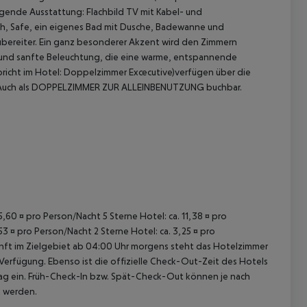
lgende Ausstattung: Flachbild TV mit Kabel- und
ch, Safe, ein eigenes Bad mit Dusche, Badewanne und
ubereiter. Ein ganz besonderer Akzent wird den Zimmern
l und sanfte Beleuchtung, die eine warme, entspannende
icht im Hotel: Doppelzimmer Excecutive)verfügen über die
er. Auch als DOPPELZIMMER ZUR ALLEINBENUTZUNG buchbar.
 akzeptieren
15,60 ¤ pro Person/Nacht 5 Sterne Hotel: ca. 11,38 ¤ pro
53 ¤ pro Person/Nacht 2 Sterne Hotel: ca. 3,25 ¤ pro
unft im Zielgebiet ab 04:00 Uhr morgens steht das Hotelzimmer
 Verfügung. Ebenso ist die offizielle Check-Out-Zeit des Hotels
etag ein. Früh-Check-In bzw. Spät-Check-Out können je nach
t werden.