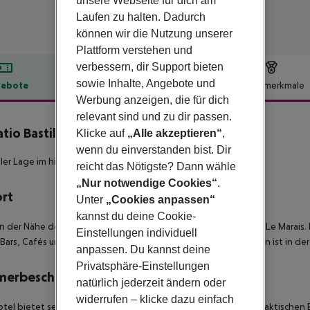
unsere Webseite für dich am
Laufen zu halten. Dadurch
können wir die Nutzung unserer
Plattform verstehen und
verbessern, dir Support bieten
sowie Inhalte, Angebote und
ebote
Hotelbeschreibung
Hotelmerkmale
Werbung anzeigen, die für dich
lbeschreibung
relevant sind und zu dir passen.
atio Bastille
Klicke auf
„Alle akzeptieren“
,
3
wenn du einverstanden bist. Dir
aler Lage im historischen Zentrum von Paris.
reicht das Nötigste? Dann wähle
„Nur notwendige Cookies“
.
ort
Unter
„Cookies anpassen“
kannst du deine Cookie-
n der Nähe der Bastille und in der Nähe des berühmten Bezirks Le Marais.
Einstellungen individuell
 Bars, Cafés und Restaurants. Die nächste Ubahn-Station Nation ist in der
anpassen. Du kannst deine
Privatsphäre-Einstellungen
merbeschreibung
natürlich jederzeit ändern oder
widerrufen – klicke dazu einfach
tel bietet seinen Gästen ein hohes Niveau an Komfort und praktischen 