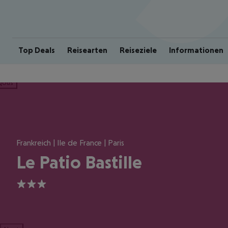
Top Deals
Reisearten
Reiseziele
Informationen
ious
Frankreich | Ile de France | Paris
Le Patio Bastille
3