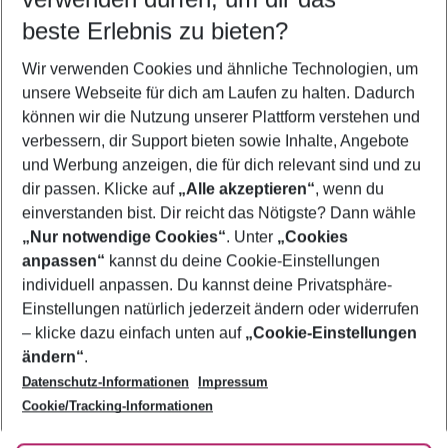
11.08.26
–
09.08.27
5-8 Nächte
beste Erlebnis zu bieten?
Wer wird verreisen
Wir verwenden Cookies und ähnliche Technologien, um
2 Erwachsene
Keine Kinder
unsere Webseite für dich am Laufen zu halten. Dadurch
können wir die Nutzung unserer Plattform verstehen und
Mehr Filter anzeigen
verbessern, dir Support bieten sowie Inhalte, Angebote
und Werbung anzeigen, die für dich relevant sind und zu
dir passen. Klicke auf
„Alle akzeptieren“
, wenn du
einverstanden bist. Dir reicht das Nötigste? Dann wähle
„Nur notwendige Cookies“
. Unter
„Cookies
anpassen“
kannst du deine Cookie-Einstellungen
Footer
Footer navigation
individuell anpassen. Du kannst deine Privatsphäre-
Über uns
Einstellungen natürlich jederzeit ändern oder widerrufen
AGB
– klicke dazu einfach unten auf
„Cookie-Einstellungen
Service & Hilfe
Bestpreisgarantie
ändern“
.
Datenschutz-Informationen
Impressum
Agenturbetreuung
Cookie-Einstellungen ändern
Folge uns
Barrierefreies Reisen
Cookie/Tracking-Informationen
Cookie-Richtlinie
Check-in
Datenschutz