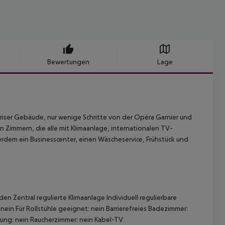
Bewertungen
Lage
ariser Gebäude, nur wenige Schritte von der Opéra Garnier und
Zimmern, die alle mit Klimaanlage, internationalen TV-
erdem ein Businesscenter, einen Wäscheservice, Frühstück und
n Zentral regulierte Klimaanlage Individuell regulierbare
ein Für Rollstühle geeignet: nein Barrierefreies Badezimmer:
ung: nein Raucherzimmer: nein Kabel-TV