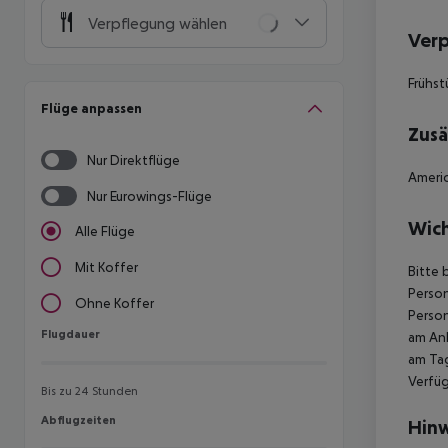
Verpflegung wählen
Ver
Frühst
Flüge anpassen
Zusä
Nur Direktflüge
Americ
Nur Eurowings-Flüge
Wich
Alle Flüge
Mit Koffer
Bitte 
Person
Ohne Koffer
Person
Flugdauer
Flugdauer
am Ank
am Tag
Verfüg
Bis zu 24 Stunden
Abflugzeiten
Abflugzeiten
Hinw