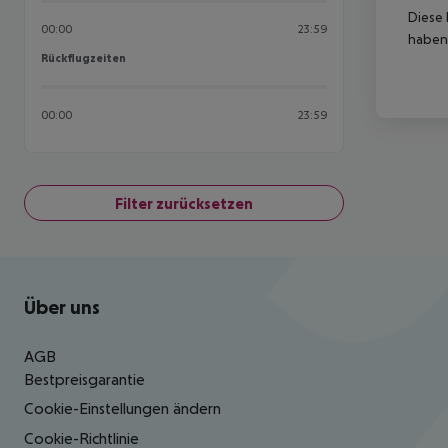
Diese 
00:00
23:59
haben,
Rückflugzeiten
Rückflugzeiten
00:00
23:59
Filter zurücksetzen
Footer
Footer navigation
Über uns
AGB
Bestpreisgarantie
Cookie-Einstellungen ändern
Cookie-Richtlinie