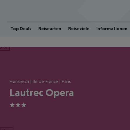
Top Deals
Reisearten
Reiseziele
Informationen
ious
Frankreich | Ile de France | Paris
Lautrec Opera
3