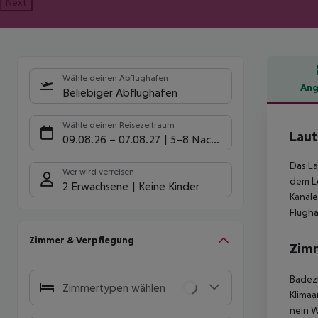
Next
Wähle deinen Abflughafen
Ang
Beliebiger Abflughafen
Hote
Wähle deinen Reisezeitraum
Laut
09.08.26
–
07.08.27
5-8 Nächte
Das La
Wer wird verreisen
dem Lo
2 Erwachsene
Keine Kinder
Kanäle
Flugha
Zimmer & Verpflegung
Zim
Badezi
Zimmertypen wählen
Klimaa
nein W