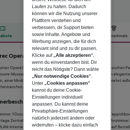
Laufen zu halten. Dadurch
können wir die Nutzung unserer
Plattform verstehen und
verbessern, dir Support bieten
sowie Inhalte, Angebote und
ebote
Hotelbeschreibung
Hotelmerkmale
Werbung anzeigen, die für dich
lbeschreibung
relevant sind und zu dir passen.
rec Opera
Klicke auf
„Alle akzeptieren“
,
3
wenn du einverstanden bist. Dir
utrec Opera Hotel heißt dich herzlich willkommen in einem klassischen P
reicht das Nötigste? Dann wähle
uvre-Museum entfernt. Wähle aus 59 modernen oder klassisch eleganten 
„Nur notwendige Cookies“
.
n, einer Minibar und einem Safe ausgestattet sind. Das Hotel bietet auß
Unter
„Cookies anpassen“
fentransfers.
kannst du deine Cookie-
Einstellungen individuell
merbeschreibung
anpassen. Du kannst deine
Privatsphäre-Einstellungen
mmer: 1 Dusche Haartrockner Fernseher Minikühlschrank: nein Teppichbode
natürlich jederzeit ändern oder
nlage Zentralheizung Individuell regulierbare Heizung Safe Wohnzimmer: n
widerrufen – klicke dazu einfach
LAN-Internetzugang Wiege auf Bestellung: nein Extrabetten auf Bestell