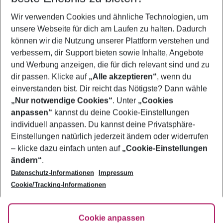
Wer wird verreisen
Wir verwenden Cookies und ähnliche Technologien, um
2 Erwachsene
Keine Kinder
unsere Webseite für dich am Laufen zu halten. Dadurch
können wir die Nutzung unserer Plattform verstehen und
Mehr Filter anzeigen
verbessern, dir Support bieten sowie Inhalte, Angebote
und Werbung anzeigen, die für dich relevant sind und zu
dir passen. Klicke auf
„Alle akzeptieren“
, wenn du
einverstanden bist. Dir reicht das Nötigste? Dann wähle
„Nur notwendige Cookies“
. Unter
„Cookies
anpassen“
kannst du deine Cookie-Einstellungen
Footer
Footer navigation
individuell anpassen. Du kannst deine Privatsphäre-
Über uns
Einstellungen natürlich jederzeit ändern oder widerrufen
AGB
– klicke dazu einfach unten auf
„Cookie-Einstellungen
Service & Hilfe
Bestpreisgarantie
ändern“
.
Datenschutz-Informationen
Impressum
Agenturbetreuung
Cookie-Einstellungen ändern
Folge uns
Barrierefreies Reisen
Cookie/Tracking-Informationen
Cookie-Richtlinie
Check-in
Datenschutz
FAQ
Fakten
Cookie anpassen
HanseMerkur Reiseversicherung
Flexibel buchen