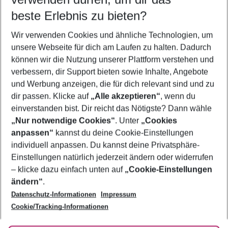
08.08.26
–
06.08.27
5-8 Nächte
beste Erlebnis zu bieten?
Wer wird verreisen
Wir verwenden Cookies und ähnliche Technologien, um
2 Erwachsene
Keine Kinder
unsere Webseite für dich am Laufen zu halten. Dadurch
können wir die Nutzung unserer Plattform verstehen und
Mehr Filter anzeigen
verbessern, dir Support bieten sowie Inhalte, Angebote
und Werbung anzeigen, die für dich relevant sind und zu
dir passen. Klicke auf
„Alle akzeptieren“
, wenn du
einverstanden bist. Dir reicht das Nötigste? Dann wähle
„Nur notwendige Cookies“
. Unter
„Cookies
anpassen“
kannst du deine Cookie-Einstellungen
Footer
Footer navigation
individuell anpassen. Du kannst deine Privatsphäre-
Über uns
Einstellungen natürlich jederzeit ändern oder widerrufen
AGB
– klicke dazu einfach unten auf
„Cookie-Einstellungen
Service & Hilfe
Bestpreisgarantie
ändern“
.
Datenschutz-Informationen
Impressum
Agenturbetreuung
Cookie-Einstellungen ändern
Folge uns
Barrierefreies Reisen
Cookie/Tracking-Informationen
Cookie-Richtlinie
Check-in
Datenschutz