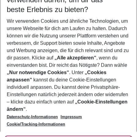
10.08.26
–
08.08.27
5-8 Nächte
beste Erlebnis zu bieten?
Wer wird verreisen
Wir verwenden Cookies und ähnliche Technologien, um
2 Erwachsene
Keine Kinder
unsere Webseite für dich am Laufen zu halten. Dadurch
können wir die Nutzung unserer Plattform verstehen und
Mehr Filter anzeigen
verbessern, dir Support bieten sowie Inhalte, Angebote
und Werbung anzeigen, die für dich relevant sind und zu
dir passen. Klicke auf
„Alle akzeptieren“
, wenn du
einverstanden bist. Dir reicht das Nötigste? Dann wähle
„Nur notwendige Cookies“
. Unter
„Cookies
anpassen“
kannst du deine Cookie-Einstellungen
Footer
Footer navigation
individuell anpassen. Du kannst deine Privatsphäre-
Über uns
Einstellungen natürlich jederzeit ändern oder widerrufen
AGB
– klicke dazu einfach unten auf
„Cookie-Einstellungen
Service & Hilfe
Bestpreisgarantie
ändern“
.
Datenschutz-Informationen
Impressum
Agenturbetreuung
Cookie-Einstellungen ändern
Folge uns
Barrierefreies Reisen
Cookie/Tracking-Informationen
Cookie-Richtlinie
Check-in
Datenschutz