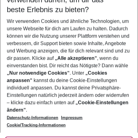
08.08.26
–
06.08.27
5-8 Nächte
beste Erlebnis zu bieten?
Wer wird verreisen
Wir verwenden Cookies und ähnliche Technologien, um
2 Erwachsene
Keine Kinder
unsere Webseite für dich am Laufen zu halten. Dadurch
können wir die Nutzung unserer Plattform verstehen und
Mehr Filter anzeigen
verbessern, dir Support bieten sowie Inhalte, Angebote
und Werbung anzeigen, die für dich relevant sind und zu
dir passen. Klicke auf
„Alle akzeptieren“
, wenn du
einverstanden bist. Dir reicht das Nötigste? Dann wähle
„Nur notwendige Cookies“
. Unter
„Cookies
anpassen“
kannst du deine Cookie-Einstellungen
Footer
Footer navigation
individuell anpassen. Du kannst deine Privatsphäre-
Über uns
Einstellungen natürlich jederzeit ändern oder widerrufen
AGB
– klicke dazu einfach unten auf
„Cookie-Einstellungen
Service & Hilfe
Bestpreisgarantie
ändern“
.
Datenschutz-Informationen
Impressum
Agenturbetreuung
Cookie-Einstellungen ändern
Folge uns
Barrierefreies Reisen
Cookie/Tracking-Informationen
Cookie-Richtlinie
Check-in
Datenschutz