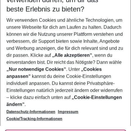
10.08.26
–
08.08.27
5-8 Nächte
beste Erlebnis zu bieten?
Wer wird verreisen
Wir verwenden Cookies und ähnliche Technologien, um
2 Erwachsene
Keine Kinder
unsere Webseite für dich am Laufen zu halten. Dadurch
können wir die Nutzung unserer Plattform verstehen und
Mehr Filter anzeigen
verbessern, dir Support bieten sowie Inhalte, Angebote
und Werbung anzeigen, die für dich relevant sind und zu
dir passen. Klicke auf
„Alle akzeptieren“
, wenn du
einverstanden bist. Dir reicht das Nötigste? Dann wähle
„Nur notwendige Cookies“
. Unter
„Cookies
anpassen“
kannst du deine Cookie-Einstellungen
Footer
Footer navigation
individuell anpassen. Du kannst deine Privatsphäre-
Über uns
Einstellungen natürlich jederzeit ändern oder widerrufen
AGB
– klicke dazu einfach unten auf
„Cookie-Einstellungen
Service & Hilfe
Bestpreisgarantie
ändern“
.
Datenschutz-Informationen
Impressum
Agenturbetreuung
Cookie-Einstellungen ändern
Folge uns
Barrierefreies Reisen
Cookie/Tracking-Informationen
Cookie-Richtlinie
Check-in
Datenschutz