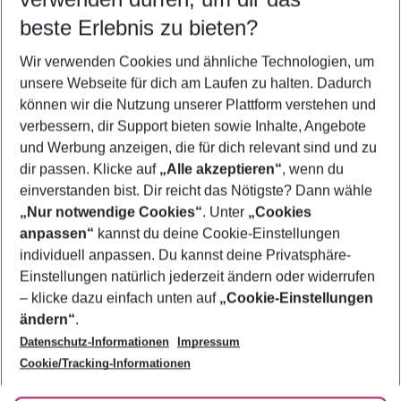
08.08.26
–
06.08.27
5-8 Nächte
beste Erlebnis zu bieten?
Wer wird verreisen
Wir verwenden Cookies und ähnliche Technologien, um
2 Erwachsene
Keine Kinder
unsere Webseite für dich am Laufen zu halten. Dadurch
können wir die Nutzung unserer Plattform verstehen und
Mehr Filter anzeigen
verbessern, dir Support bieten sowie Inhalte, Angebote
und Werbung anzeigen, die für dich relevant sind und zu
dir passen. Klicke auf
„Alle akzeptieren“
, wenn du
einverstanden bist. Dir reicht das Nötigste? Dann wähle
„Nur notwendige Cookies“
. Unter
„Cookies
anpassen“
kannst du deine Cookie-Einstellungen
Footer
Footer navigation
individuell anpassen. Du kannst deine Privatsphäre-
Über uns
Einstellungen natürlich jederzeit ändern oder widerrufen
AGB
– klicke dazu einfach unten auf
„Cookie-Einstellungen
Service & Hilfe
Bestpreisgarantie
ändern“
.
Datenschutz-Informationen
Impressum
Agenturbetreuung
Cookie-Einstellungen ändern
Folge uns
Barrierefreies Reisen
Cookie/Tracking-Informationen
Cookie-Richtlinie
Check-in
Datenschutz