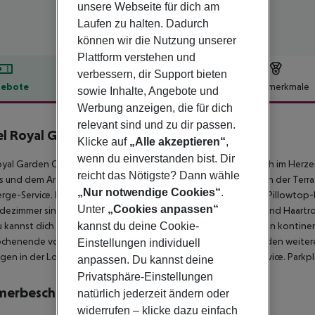
unsere Webseite für dich am
Laufen zu halten. Dadurch
können wir die Nutzung unserer
Plattform verstehen und
verbessern, dir Support bieten
ebote
Hotelbeschreibung
Hotelmerkmale
sowie Inhalte, Angebote und
Werbung anzeigen, die für dich
lbeschreibung
relevant sind und zu dir passen.
l Royal Garden Champs-Elysées
Klicke auf
„Alle akzeptieren“
,
wenn du einverstanden bist. Dir
yal Garden Champs-Élysées, ein 4-Sterne-Hotel, befindet sich im Herze
reicht das Nötigste? Dann wähle
s und dem Arc de Triomphe entfernt. Genieße die Aussicht von der Ter
„Nur notwendige Cookies“
.
rge-Service. Die 72 Zimmer verfügen über Flachbildfernseher, Pillowto
Unter
„Cookies anpassen“
dezimmer sind mit Badewannen, Designer-Pflegeprodukten und Haartrock
kannst du deine Cookie-
 kannst dich bei einem Drink in der Bar/Lounge entspannen. Ein kontine
henende von 7:00 bis 11:00 Uhr serviert (gegen Gebühr). Zu den weiter
Einstellungen individuell
gen in der Lobby sowie eine chemische Reinigung/Wäscheservice. Parkpl
anpassen. Du kannst deine
Privatsphäre-Einstellungen
merbeschreibung
natürlich jederzeit ändern oder
widerrufen – klicke dazu einfach