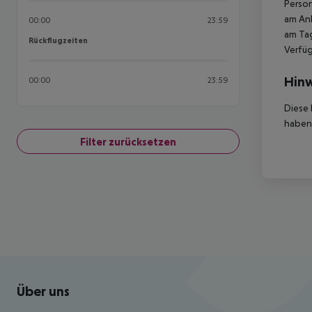
Person
am Ank
00:00
23:59
am Tag
Rückflugzeiten
Rückflugzeiten
Verfüg
Hinw
00:00
23:59
Diese 
haben,
Filter zurücksetzen
Footer
Footer navigation
Über uns