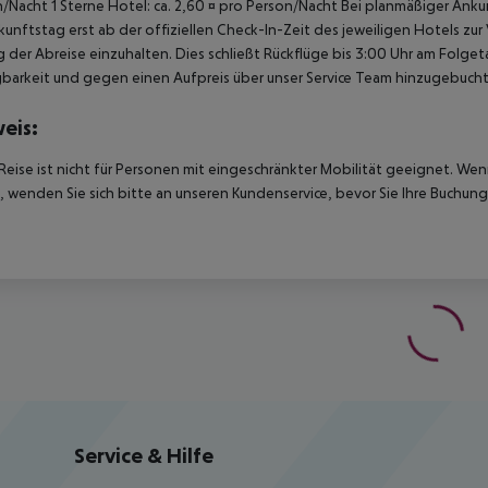
/Nacht 1 Sterne Hotel: ca. 2,60 ¤ pro Person/Nacht Bei planmäßiger Ank
unftstag erst ab der offiziellen Check-In-Zeit des jeweiligen Hotels zur
 der Abreise einzuhalten. Dies schließt Rückflüge bis 3:00 Uhr am Folg
barkeit und gegen einen Aufpreis über unser Service Team hinzugebuch
eis:
Reise ist nicht für Personen mit eingeschränkter Mobilität geeignet. We
 wenden Sie sich bitte an unseren Kundenservice, bevor Sie Ihre Buchung
Service & Hilfe