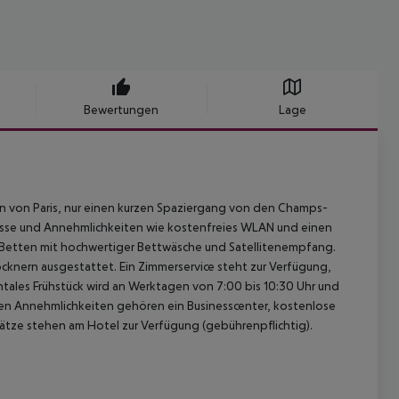
Bewertungen
Lage
n von Paris, nur einen kurzen Spaziergang von den Champs-
rasse und Annehmlichkeiten wie kostenfreies WLAN und einen
p-Betten mit hochwertiger Bettwäsche und Satellitenempfang.
nern ausgestattet. Ein Zimmerservice steht zur Verfügung,
ntales Frühstück wird an Werktagen von 7:00 bis 10:30 Uhr und
en Annehmlichkeiten gehören ein Businesscenter, kostenlose
ätze stehen am Hotel zur Verfügung (gebührenpflichtig).