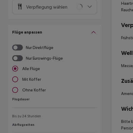
Haartr
Verpflegung wählen
Rauche
Ver
Flüge anpassen
Frühst
Nur Direktflüge
Well
Nur Eurowings-Flüge
Massa
Alle Flüge
Mit Koffer
Zusä
Ohne Koffer
Americ
Flugdauer
Flugdauer
Wich
Bis zu 24 Stunden
Bitte 
Abflugzeiten
Abflugzeiten
Person