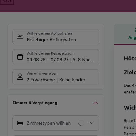
Next
Wähle deinen Abflughafen
Ang
Beliebiger Abflughafen
Hote
Wähle deinen Reisezeitraum
Hôte
09.08.26
–
07.08.27
5-8 Nächte
Ziel
Wer wird verreisen
2 Erwachsene
Keine Kinder
Das 4-
entfer
Zimmer & Verpflegung
Wich
Bitte 
Zimmertypen wählen
Person
Person