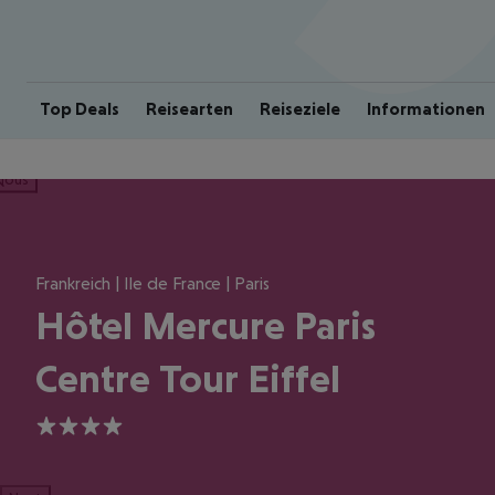
Top Deals
Reisearten
Reiseziele
Informationen
ious
Frankreich | Ile de France | Paris
Hôtel Mercure Paris
Centre Tour Eiffel
4