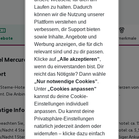
Laufen zu halten. Dadurch
können wir die Nutzung unserer
Plattform verstehen und
verbessern, dir Support bieten
sowie Inhalte, Angebote und
ebote
Hotelbeschreibung
Hotelmerkmale
Werbung anzeigen, die für dich
lbeschreibung
relevant sind und zu dir passen.
l Mercure Paris Centre Tour Eiffel
Klicke auf
„Alle akzeptieren“
,
4
wenn du einverstanden bist. Dir
ort
reicht das Nötigste? Dann wähle
„Nur notwendige Cookies“
.
Sterne-Hotel Mercure Paris Centre Eiffel Tower liegt ideal im Herzen von
Unter
„Cookies anpassen“
nt. Die Anbindung an den öffentlichen Nahverkehr ist optimal.
kannst du deine Cookie-
Einstellungen individuell
tige Informationen
anpassen. Du kannst deine
Privatsphäre-Einstellungen
beachten Sie, dass vor Ort eine Touristensteuer fällig ist. Luxushotel: ca. 
natürlich jederzeit ändern oder
/Nacht 4 Sterne Hotel: ca. 8,45 ¤ pro Person/Nacht 3 Sterne Hotel: ca. 5,
widerrufen – klicke dazu einfach
/Nacht 1 Sterne Hotel: ca. 2,60 ¤ pro Person/Nacht Bei planmäßiger Ank