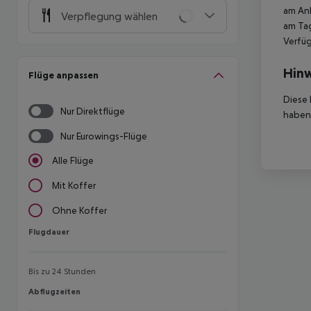
am Ank
Verpflegung wählen
am Tag
Verfüg
Hinw
Flüge anpassen
Diese 
Nur Direktflüge
haben,
Nur Eurowings-Flüge
Alle Flüge
Mit Koffer
Ohne Koffer
Flugdauer
Flugdauer
Bis zu 24 Stunden
Abflugzeiten
Abflugzeiten