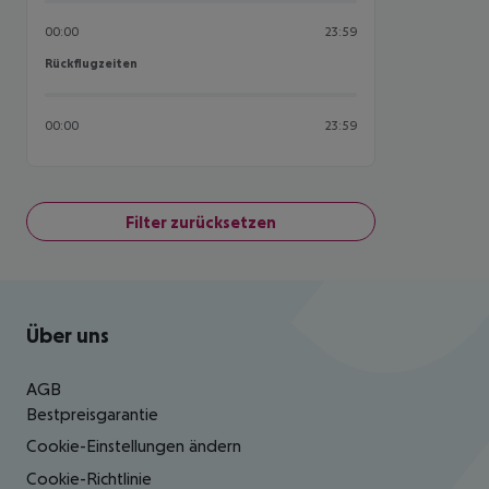
00:00
23:59
Rückflugzeiten
Rückflugzeiten
00:00
23:59
Filter zurücksetzen
Footer
Footer navigation
Über uns
AGB
Bestpreisgarantie
Cookie-Einstellungen ändern
Cookie-Richtlinie