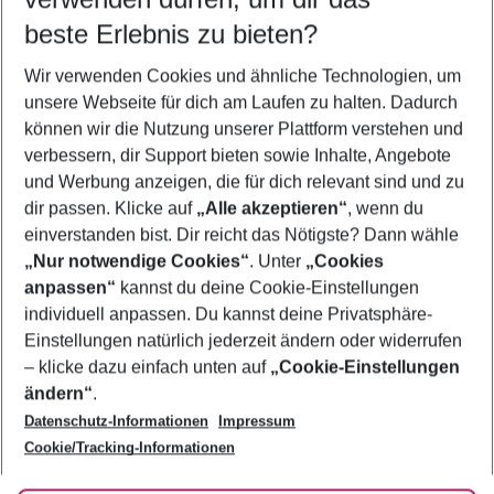
08.08.26
–
06.08.27
5-8 Nächte
beste Erlebnis zu bieten?
Wer wird verreisen
Wir verwenden Cookies und ähnliche Technologien, um
2 Erwachsene
Keine Kinder
unsere Webseite für dich am Laufen zu halten. Dadurch
können wir die Nutzung unserer Plattform verstehen und
Mehr Filter anzeigen
verbessern, dir Support bieten sowie Inhalte, Angebote
und Werbung anzeigen, die für dich relevant sind und zu
dir passen. Klicke auf
„Alle akzeptieren“
, wenn du
einverstanden bist. Dir reicht das Nötigste? Dann wähle
„Nur notwendige Cookies“
. Unter
„Cookies
anpassen“
kannst du deine Cookie-Einstellungen
Footer
Footer navigation
individuell anpassen. Du kannst deine Privatsphäre-
Über uns
Einstellungen natürlich jederzeit ändern oder widerrufen
AGB
– klicke dazu einfach unten auf
„Cookie-Einstellungen
Service & Hilfe
Bestpreisgarantie
ändern“
.
Datenschutz-Informationen
Impressum
Agenturbetreuung
Cookie-Einstellungen ändern
Folge uns
Barrierefreies Reisen
Cookie/Tracking-Informationen
Cookie-Richtlinie
Check-in
Datenschutz