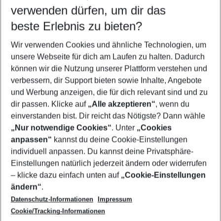
verwenden dürfen, um dir das
Wähle deinen Reisezeitraum
08.08.26
–
06.08.27
5-8 Nächte
beste Erlebnis zu bieten?
Wer wird verreisen
Wir verwenden Cookies und ähnliche Technologien, um
2 Erwachsene
Keine Kinder
unsere Webseite für dich am Laufen zu halten. Dadurch
können wir die Nutzung unserer Plattform verstehen und
Mehr Filter anzeigen
verbessern, dir Support bieten sowie Inhalte, Angebote
und Werbung anzeigen, die für dich relevant sind und zu
dir passen. Klicke auf
„Alle akzeptieren“
, wenn du
einverstanden bist. Dir reicht das Nötigste? Dann wähle
„Nur notwendige Cookies“
. Unter
„Cookies
anpassen“
kannst du deine Cookie-Einstellungen
Footer
Footer navigation
individuell anpassen. Du kannst deine Privatsphäre-
Über uns
Einstellungen natürlich jederzeit ändern oder widerrufen
AGB
– klicke dazu einfach unten auf
„Cookie-Einstellungen
Service & Hilfe
Bestpreisgarantie
ändern“
.
Datenschutz-Informationen
Impressum
Agenturbetreuung
Cookie-Einstellungen ändern
Folge uns
Barrierefreies Reisen
Cookie/Tracking-Informationen
Cookie-Richtlinie