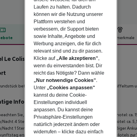
Laufen zu halten. Dadurch
können wir die Nutzung unserer
Plattform verstehen und
verbessern, dir Support bieten
sowie Inhalte, Angebote und
ebote
Hotelbeschreibung
Hotelmerkmale
Werbung anzeigen, die für dich
lbeschreibung
relevant sind und zu dir passen.
l Le Colisée
Klicke auf
„Alle akzeptieren“
,
3
wenn du einverstanden bist. Dir
ort
reicht das Nötigste? Dann wähle
„Nur notwendige Cookies“
.
undstück befindet sich 2 km vom Arc de Triomphe, 2 km vom Eiffelturm u
Unter
„Cookies anpassen“
kannst du deine Cookie-
tige Informationen
Einstellungen individuell
anpassen. Du kannst deine
beachten Sie, dass vor Ort eine Touristensteuer fällig ist. Luxushotel: ca. 
Privatsphäre-Einstellungen
/Nacht 4 Sterne Hotel: ca. 8,45 ¤ pro Person/Nacht 3 Sterne Hotel: ca. 5,
natürlich jederzeit ändern oder
/Nacht 1 Sterne Hotel: ca. 2,60 ¤ pro Person/Nacht Bei planmäßiger Ank
widerrufen – klicke dazu einfach
unftstag erst ab der offiziellen Check-In-Zeit des jeweiligen Hotels zur