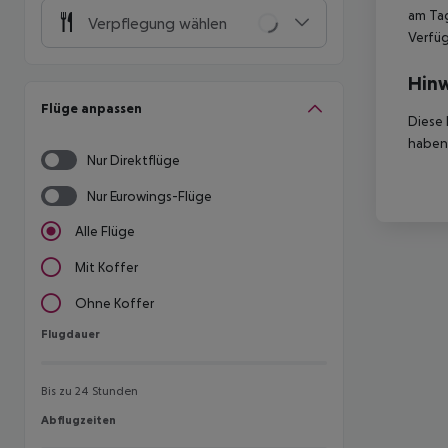
am Tag
Verpflegung wählen
Verfüg
Hinw
Flüge anpassen
Diese 
haben,
Nur Direktflüge
Nur Eurowings-Flüge
Alle Flüge
Mit Koffer
Ohne Koffer
Flugdauer
Flugdauer
Bis zu 24 Stunden
Abflugzeiten
Abflugzeiten