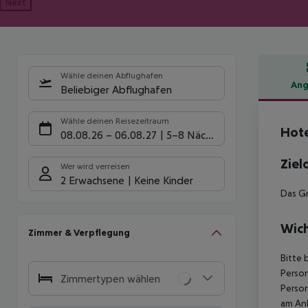
Next
Wähle deinen Abflughafen
Ang
Beliebiger Abflughafen
Hote
Wähle deinen Reisezeitraum
Hote
08.08.26
–
06.08.27
5-8 Nächte
Ziel
Wer wird verreisen
2 Erwachsene
Keine Kinder
Das Gr
Wich
Zimmer & Verpflegung
Bitte 
Person
Zimmertypen wählen
Person
am Ank