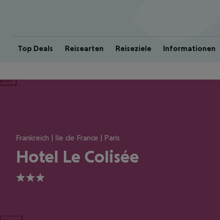
Top Deals
Reisearten
Reiseziele
Informationen
ious
Frankreich | Ile de France | Paris
Hotel Le Colisée
3