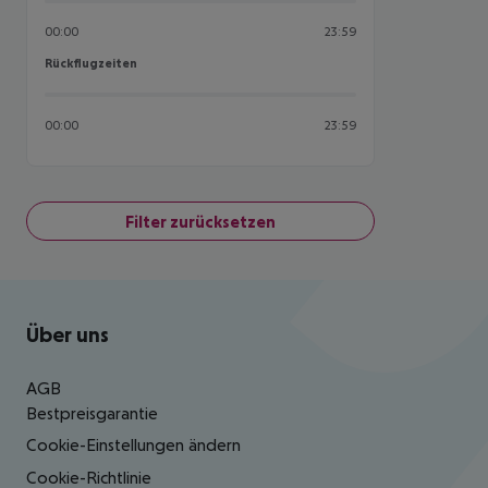
00:00
23:59
Rückflugzeiten
Rückflugzeiten
00:00
23:59
Filter zurücksetzen
Footer
Footer navigation
Über uns
AGB
Bestpreisgarantie
Cookie-Einstellungen ändern
Cookie-Richtlinie