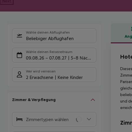
Next
Wähle deinen Abflughafen
Ang
Beliebiger Abflughafen
Hote
Wähle deinen Reisezeitraum
Hote
09.08.26
–
07.08.27
5-8 Nächte
Dieses
Wer wird verreisen
Zimmer
2 Erwachsene
Keine Kinder
Parise
gleich
belieb
Zimmer & Verpflegung
und de
erreic
Zimmertypen wählen
Zim