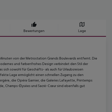
Bewertungen
Lage
 Minuten von der Metrostation Grands Boulevards entfernt. Die
Modernes und farbenfrohes Design verbindet den Stil der
s sich sowohl für Geschäfts- als auch für Urlaubsreisen
rfekte Lage ermöglicht einen schnellen Zugang zu den
ergère, die Opéra Garnier, die Galeries Lafayette, Printemps
rde, Champs-Élysées und Sacré-Cœur sind ebenfalls gut