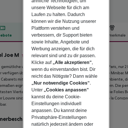
ähnliche Technologien, um
unsere Webseite für dich am
Laufen zu halten. Dadurch
können wir die Nutzung unserer
Plattform verstehen und
verbessern, dir Support bieten
ebote
Hotelbeschreibung
Hotelmerkmale
sowie Inhalte, Angebote und
lbeschreibung
Werbung anzeigen, die für dich
l Joe M
relevant sind und zu dir passen.
3
Klicke auf
„Alle akzeptieren“
,
 gemütliche und moderne Hotel befindet sich im Herzen von Paris, nur 2
wenn du einverstanden bist. Dir
 verfügen über einen LCD-TV mit Satellitenempfang und eine Minibar. 
reicht das Nötigste? Dann wähle
r Cabarets mit skandinavischen Einflüssen und schafft so ein Ambiente, da
„Nur notwendige Cookies“
.
ermaßen eignet. Die gemütliche Atmosphäre wird Sie begeistern. Die pe
Unter
„Cookies anpassen“
testen Vierteln von Paris. Berühmte Sehenswürdigkeiten wie die Folies B
kannst du deine Cookie-
r Louvre sind bequem zu Fuß erreichbar; Notre-Dame, Place de la Conco
Einstellungen individuell
hbar.
anpassen. Du kannst deine
Privatsphäre-Einstellungen
merbeschreibung
natürlich jederzeit ändern oder