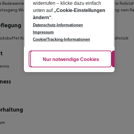
widerrufen – klicke dazu einfach
 Badewanne Zentralheizung Individuell regulierbare Heizung Für Rollstü
etzugang Wiege auf Bestellung: nein Extrabetten auf Bestellung: nein Ra
unten auf
„Cookie-Einstellungen
ändern“
.
pflegung
Datenschutz-Informationen
Impressum
ücksbuffet Kontinentales Frühstück Frühstück Snacks Warmes Frühstück
Cookie/Tracking-Informationen
t
Cookie anpassen
Nur notwendige Cookies
Alle
ennis
ness
rhaltung
aum