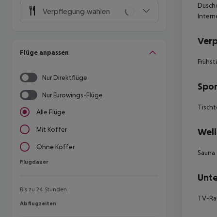
Dusche
Verpflegung wählen
Intern
Ver
Flüge anpassen
Frühst
Nur Direktflüge
Spor
Nur Eurowings-Flüge
Tischt
Alle Flüge
Mit Koffer
Well
Ohne Koffer
Sauna
Flugdauer
Flugdauer
Unte
Bis zu 24 Stunden
TV-R
Abflugzeiten
Abflugzeiten