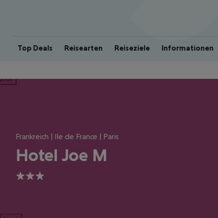
Top Deals
Reisearten
Reiseziele
Informationen
ious
Frankreich | Ile de France | Paris
Hotel Joe M
3