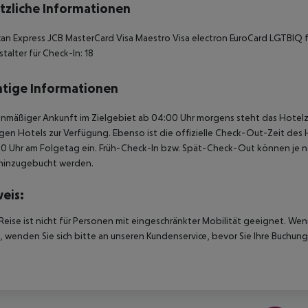
tzliche Informationen
an Express JCB MasterCard Visa Maestro Visa electron EuroCard LGTBIQ f
talter für Check-In: 18
tige Informationen
anmäßiger Ankunft im Zielgebiet ab 04:00 Uhr morgens steht das Hotelz
igen Hotels zur Verfügung. Ebenso ist die offizielle Check-Out-Zeit des 
00 Uhr am Folgetag ein. Früh-Check-In bzw. Spät-Check-Out können je n
hinzugebucht werden.
eis:
Reise ist nicht für Personen mit eingeschränkter Mobilität geeignet. We
 wenden Sie sich bitte an unseren Kundenservice, bevor Sie Ihre Buchung