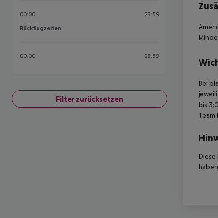
Zusä
00:00
23:59
Americ
Rückflugzeiten
Rückflugzeiten
Mindes
00:00
23:59
Wich
Bei pl
jeweil
Filter zurücksetzen
bis 3:
Team 
Hinw
Diese 
haben,