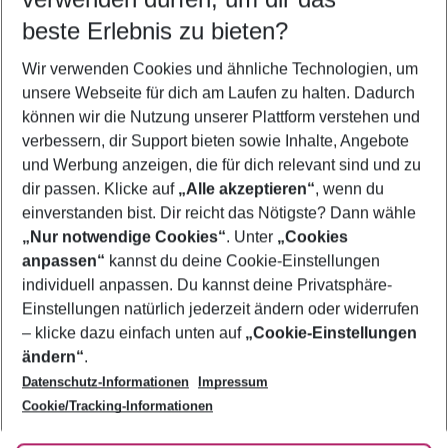
12.08.26
–
10.08.27
5-8 Nächte
beste Erlebnis zu bieten?
Wer wird verreisen
Wir verwenden Cookies und ähnliche Technologien, um
2 Erwachsene
Keine Kinder
unsere Webseite für dich am Laufen zu halten. Dadurch
können wir die Nutzung unserer Plattform verstehen und
Mehr Filter anzeigen
verbessern, dir Support bieten sowie Inhalte, Angebote
und Werbung anzeigen, die für dich relevant sind und zu
dir passen. Klicke auf
„Alle akzeptieren“
, wenn du
einverstanden bist. Dir reicht das Nötigste? Dann wähle
„Nur notwendige Cookies“
. Unter
„Cookies
anpassen“
kannst du deine Cookie-Einstellungen
Footer
Footer navigation
individuell anpassen. Du kannst deine Privatsphäre-
Über uns
Einstellungen natürlich jederzeit ändern oder widerrufen
AGB
– klicke dazu einfach unten auf
„Cookie-Einstellungen
Service & Hilfe
Bestpreisgarantie
ändern“
.
Datenschutz-Informationen
Impressum
Agenturbetreuung
Cookie-Einstellungen ändern
Folge uns
Barrierefreies Reisen
Cookie/Tracking-Informationen
Cookie-Richtlinie
Check-in
Datenschutz