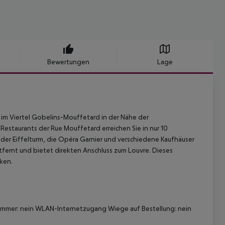
Bewertungen
Lage
l im Viertel Gobelins-Mouffetard in der Nähe der
Restaurants der Rue Mouffetard erreichen Sie in nur 10
er Eiffelturm, die Opéra Garnier und verschiedene Kaufhäuser
ntfernt und bietet direkten Anschluss zum Louvre. Dieses
ken.
ezimmer: nein WLAN-Internetzugang Wiege auf Bestellung: nein