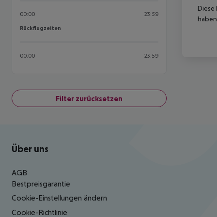
Diese 
00:00
23:59
haben,
Rückflugzeiten
Rückflugzeiten
00:00
23:59
Filter zurücksetzen
Footer
Footer navigation
Über uns
AGB
Bestpreisgarantie
Cookie-Einstellungen ändern
Cookie-Richtlinie