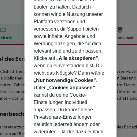
Laufen zu halten. Dadurch
können wir die Nutzung unserer
Plattform verstehen und
verbessern, dir Support bieten
sowie Inhalte, Angebote und
ebote
Hotelbeschreibung
Hotelmerkmale
Werbung anzeigen, die für dich
lbeschreibung
relevant sind und zu dir passen.
l des Ecrivains
Klicke auf
„Alle akzeptieren“
,
3
wenn du einverstanden bist. Dir
 Schlichtheit und ein entspannter Lebensstil – so lässt sich dieses Hote
reicht das Nötigste? Dann wähle
albibliothek und des Quartier Latin beschreiben. Die lebhaften Bars und 
„Nur notwendige Cookies“
.
uten. Zahlreiche Sehenswürdigkeiten der Hauptstadt wie Notre-Dame, d
Unter
„Cookies anpassen“
chnell zu erreichen. Die Metrostation Les Gobelins liegt nur 200 Meter e
kannst du deine Cookie-
nte Hotel wird Ihre Begeisterung für traditionelle Gastfreundschaft wec
Einstellungen individuell
anpassen. Du kannst deine
merbeschreibung
Privatsphäre-Einstellungen
natürlich jederzeit ändern oder
 Internetzugang: nein Für Rollstühle geeignet: nein Barrierefreies Bad
widerrufen – klicke dazu einfach
etten auf Bestellung: nein Raucherzimmer: nein