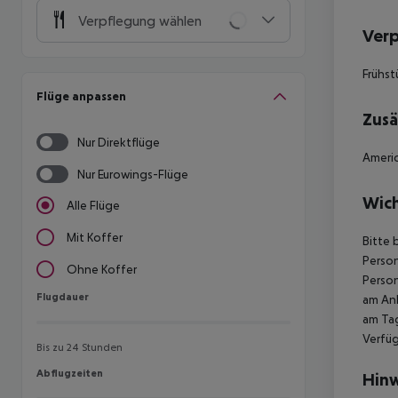
Verpflegung wählen
Ver
Frühst
Flüge anpassen
Zusä
Nur Direktflüge
Americ
Nur Eurowings-Flüge
Wich
Alle Flüge
Mit Koffer
Bitte 
Person
Ohne Koffer
Person
Flugdauer
Flugdauer
am Ank
am Tag
Verfüg
Bis zu 24 Stunden
Abflugzeiten
Abflugzeiten
Hinw