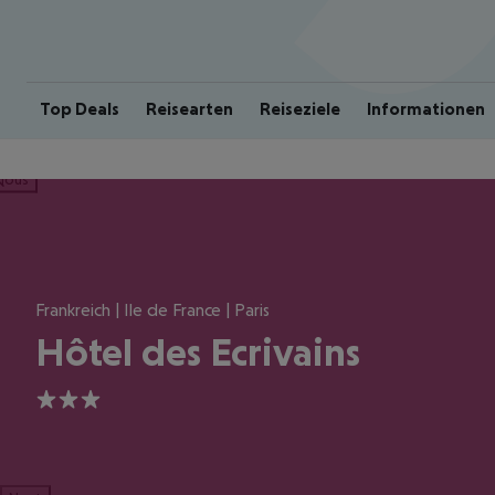
Top Deals
Reisearten
Reiseziele
Informationen
ious
Frankreich | Ile de France | Paris
Hôtel des Ecrivains
3