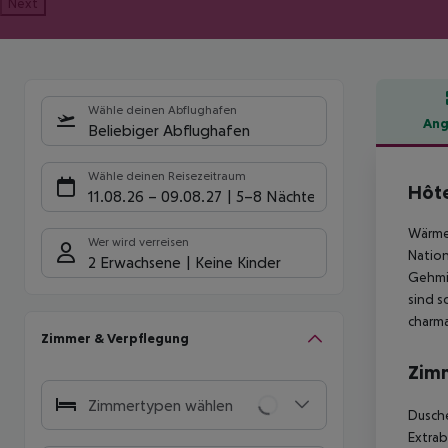
Next
Wähle deinen Abflughafen
Ang
Beliebiger Abflughafen
Hote
Wähle deinen Reisezeitraum
Hôte
11.08.26
–
09.08.27
5-8 Nächte
Wärme,
Wer wird verreisen
Nation
2 Erwachsene
Keine Kinder
Gehmin
sind s
charma
Zimmer & Verpflegung
Zim
Zimmertypen wählen
Dusche
Extrab