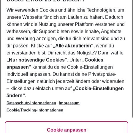
Wer wird verreisen
Wir verwenden Cookies und ähnliche Technologien, um
2 Erwachsene
Keine Kinder
unsere Webseite für dich am Laufen zu halten. Dadurch
können wir die Nutzung unserer Plattform verstehen und
Mehr Filter anzeigen
verbessern, dir Support bieten sowie Inhalte, Angebote
und Werbung anzeigen, die für dich relevant sind und zu
dir passen. Klicke auf
„Alle akzeptieren“
, wenn du
einverstanden bist. Dir reicht das Nötigste? Dann wähle
„Nur notwendige Cookies“
. Unter
„Cookies
anpassen“
kannst du deine Cookie-Einstellungen
Footer
Footer navigation
individuell anpassen. Du kannst deine Privatsphäre-
Über uns
Einstellungen natürlich jederzeit ändern oder widerrufen
AGB
– klicke dazu einfach unten auf
„Cookie-Einstellungen
Service & Hilfe
Bestpreisgarantie
ändern“
.
Datenschutz-Informationen
Impressum
Agenturbetreuung
Cookie-Einstellungen ändern
Folge uns
Barrierefreies Reisen
Cookie/Tracking-Informationen
Cookie-Richtlinie
Check-in
Datenschutz
FAQ
Fakten
Cookie anpassen
HanseMerkur Reiseversicherung
Flexibel buchen