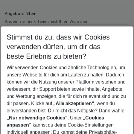
Angebote filtern
Ändern Sie Ihre Kriterien nach Ihren Wünschen
Wähle deinen Abflughafen
Beliebiger Abflughafen
Stimmst du zu, dass wir Cookies
verwenden dürfen, um dir das
Wähle deinen Reisezeitraum
10.08.26
–
08.08.27
5-8 Nächte
beste Erlebnis zu bieten?
Wer wird verreisen
Wir verwenden Cookies und ähnliche Technologien, um
2 Erwachsene
Keine Kinder
unsere Webseite für dich am Laufen zu halten. Dadurch
können wir die Nutzung unserer Plattform verstehen und
Mehr Filter anzeigen
verbessern, dir Support bieten sowie Inhalte, Angebote
und Werbung anzeigen, die für dich relevant sind und zu
dir passen. Klicke auf
„Alle akzeptieren“
, wenn du
einverstanden bist. Dir reicht das Nötigste? Dann wähle
„Nur notwendige Cookies“
. Unter
„Cookies
anpassen“
kannst du deine Cookie-Einstellungen
Footer
Footer navigation
individuell anpassen. Du kannst deine Privatsphäre-