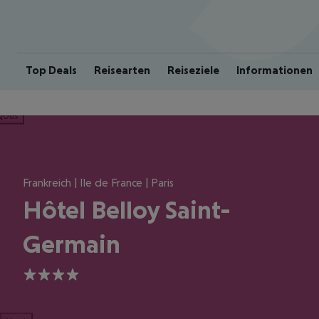
Top Deals
Reisearten
Reiseziele
Informationen
ious
Frankreich | Ile de France | Paris
Hôtel Belloy Saint-
Germain
4