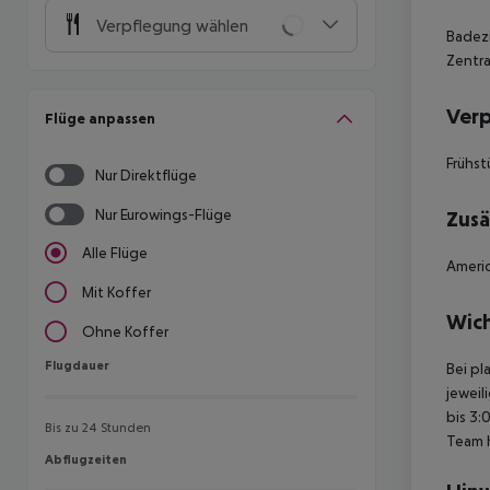
Verpflegung wählen
Badez
Zentr
Ver
Flüge anpassen
Frühst
Nur Direktflüge
Nur Eurowings-Flüge
Zusä
Alle Flüge
Americ
Mit Koffer
Wich
Ohne Koffer
Flugdauer
Flugdauer
Bei pl
jeweil
bis 3:
Bis zu 24 Stunden
Team 
Abflugzeiten
Abflugzeiten