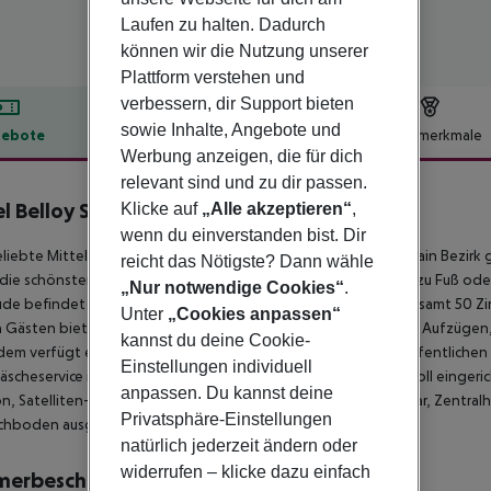
Laufen zu halten. Dadurch
können wir die Nutzung unserer
Plattform verstehen und
verbessern, dir Support bieten
sowie Inhalte, Angebote und
ebote
Hotelbeschreibung
Hotelmerkmale
Werbung anzeigen, die für dich
lbeschreibung
relevant sind und zu dir passen.
l Belloy Saint-Germain
Klicke auf
„Alle akzeptieren“
,
4
wenn du einverstanden bist. Dir
liebte Mittelklassehotel ist zentral im historischen Saint Germain Bezir
reicht das Nötigste? Dann wähle
die schönsten Pariser Sehenswürdigkeiten kann man bequem zu Fuß oder 
„Nur notwendige Cookies“
.
e befindet sich an einer Hauptstraße und verfügt über insgesamt 50 Z
Unter
„Cookies anpassen“
 Gästen bietet das Hotel eine großzügige Empfangshalle mit Aufzügen,
kannst du deine Cookie-
udem verfügt es über ein klimatisiertes Restaurant und einen öffentlich
Einstellungen individuell
äscheservice in Anspruch genommen werden.
Die geschmackvoll eingeri
anpassen. Du kannst deine
n, Satelliten-/Kabel-TV, eigenen Internetzugang sowie Minibar, Zentral
Privatsphäre-Einstellungen
chboden ausgestattet.
natürlich jederzeit ändern oder
widerrufen – klicke dazu einfach
merbeschreibung