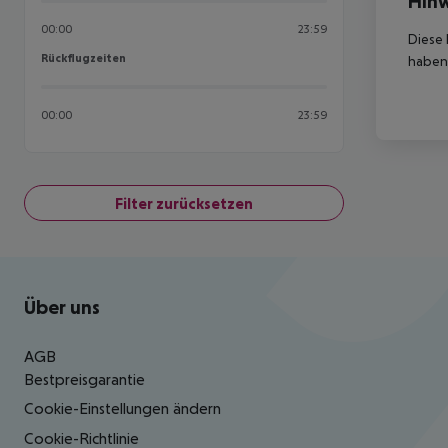
Hinw
00:00
23:59
Diese 
Rückflugzeiten
Rückflugzeiten
haben,
00:00
23:59
Filter zurücksetzen
Footer
Footer navigation
Über uns
AGB
Bestpreisgarantie
Cookie-Einstellungen ändern
Cookie-Richtlinie