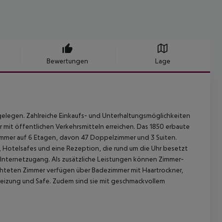
Bewertungen
Lage
k gelegen. Zahlreiche Einkaufs- und Unterhaltungsmöglichkeiten
mit öffentlichen Verkehrsmitteln erreichen.
Das 1850 erbaute
immer auf 6 Etagen, davon 47 Doppelzimmer und 3 Suiten.
 Hotelsafes und eine Rezeption, die rund um die Uhr besetzt
en Internetzugang. Als zusätzliche Leistungen können Zimmer-
chteten Zimmer verfügen über Badezimmer mit Haartrockner,
heizung und Safe. Zudem sind sie mit geschmackvollem