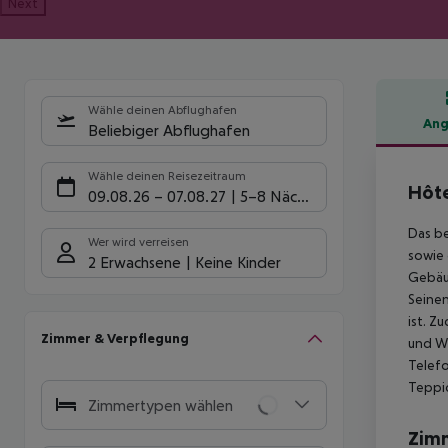
Next
Wähle deinen Abflughafen
Ang
Beliebiger Abflughafen
Hote
Wähle deinen Reisezeitraum
Hôte
09.08.26
–
07.08.27
5-8 Nächte
Das be
Wer wird verreisen
sowie 
2 Erwachsene
Keine Kinder
Gebäud
Seinen
ist. Z
Zimmer & Verpflegung
und W
Telefo
Teppi
Zimmertypen wählen
Zim