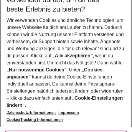
10.08.26
–
08.08.27
5-8 Nächte
beste Erlebnis zu bieten?
Wer wird verreisen
Wir verwenden Cookies und ähnliche Technologien, um
2 Erwachsene
Keine Kinder
unsere Webseite für dich am Laufen zu halten. Dadurch
können wir die Nutzung unserer Plattform verstehen und
Mehr Filter anzeigen
verbessern, dir Support bieten sowie Inhalte, Angebote
und Werbung anzeigen, die für dich relevant sind und zu
dir passen. Klicke auf
„Alle akzeptieren“
, wenn du
einverstanden bist. Dir reicht das Nötigste? Dann wähle
„Nur notwendige Cookies“
. Unter
„Cookies
anpassen“
kannst du deine Cookie-Einstellungen
Footer
Footer navigation
individuell anpassen. Du kannst deine Privatsphäre-
Über uns
Einstellungen natürlich jederzeit ändern oder widerrufen
AGB
– klicke dazu einfach unten auf
„Cookie-Einstellungen
Service & Hilfe
Bestpreisgarantie
ändern“
.
Datenschutz-Informationen
Impressum
Agenturbetreuung
Cookie-Einstellungen ändern
Folge uns
Barrierefreies Reisen
Cookie/Tracking-Informationen
Cookie-Richtlinie
Check-in
Datenschutz