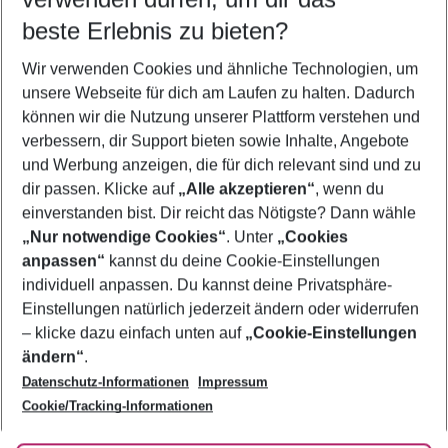
10.08.26
–
08.08.27
5-8 Nächte
beste Erlebnis zu bieten?
Wer wird verreisen
Wir verwenden Cookies und ähnliche Technologien, um
2 Erwachsene
Keine Kinder
unsere Webseite für dich am Laufen zu halten. Dadurch
können wir die Nutzung unserer Plattform verstehen und
Mehr Filter anzeigen
verbessern, dir Support bieten sowie Inhalte, Angebote
und Werbung anzeigen, die für dich relevant sind und zu
dir passen. Klicke auf
„Alle akzeptieren“
, wenn du
einverstanden bist. Dir reicht das Nötigste? Dann wähle
„Nur notwendige Cookies“
. Unter
„Cookies
anpassen“
kannst du deine Cookie-Einstellungen
Footer
Footer navigation
individuell anpassen. Du kannst deine Privatsphäre-
Über uns
Einstellungen natürlich jederzeit ändern oder widerrufen
AGB
– klicke dazu einfach unten auf
„Cookie-Einstellungen
Service & Hilfe
Bestpreisgarantie
ändern“
.
Datenschutz-Informationen
Impressum
Agenturbetreuung
Cookie-Einstellungen ändern
Folge uns
Barrierefreies Reisen
Cookie/Tracking-Informationen
Cookie-Richtlinie
Check-in
Datenschutz