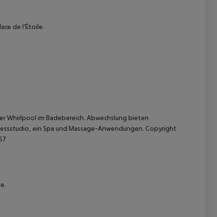
ce de l'Étoile.
 akzeptieren
der Whirlpool im Badebereich. Abwechslung bieten
tnessstudio, ein Spa und Massage-Anwendungen. Copyright
567
e.