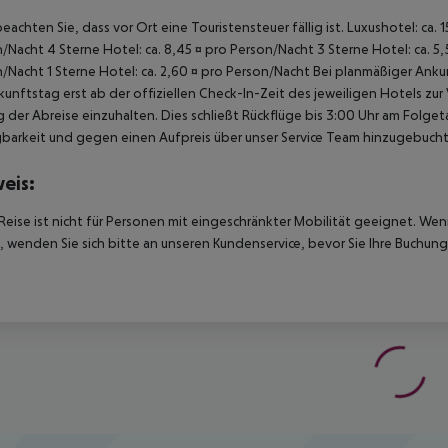
beachten Sie, dass vor Ort eine Touristensteuer fällig ist. Luxushotel: ca. 
/Nacht 4 Sterne Hotel: ca. 8,45 ¤ pro Person/Nacht 3 Sterne Hotel: ca. 5,
/Nacht 1 Sterne Hotel: ca. 2,60 ¤ pro Person/Nacht Bei planmäßiger Ank
unftstag erst ab der offiziellen Check-In-Zeit des jeweiligen Hotels zur
 der Abreise einzuhalten. Dies schließt Rückflüge bis 3:00 Uhr am Folg
barkeit und gegen einen Aufpreis über unser Service Team hinzugebuch
eis:
Reise ist nicht für Personen mit eingeschränkter Mobilität geeignet. We
 wenden Sie sich bitte an unseren Kundenservice, bevor Sie Ihre Buchung