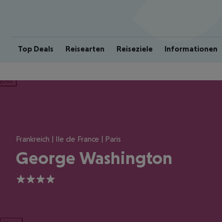
Top Deals
Reisearten
Reiseziele
Informationen
ious
Frankreich | Ile de France | Paris
George Washington
4