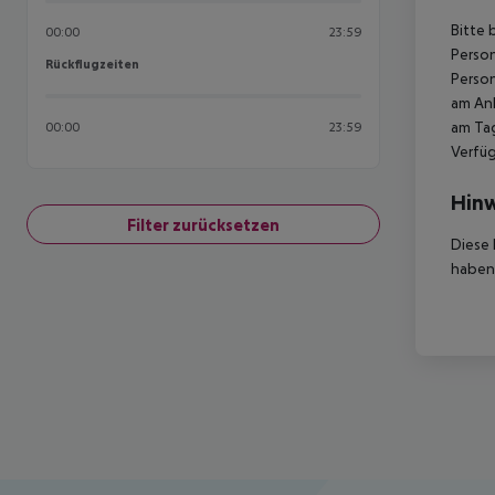
Bitte 
00:00
23:59
Person
Rückflugzeiten
Rückflugzeiten
Person
am Ank
am Tag
00:00
23:59
Verfüg
Hinw
Filter zurücksetzen
Diese 
haben,