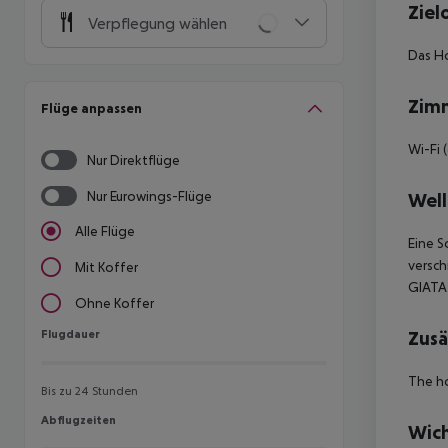
Ziel
Verpflegung wählen
Das Ho
Zim
Flüge anpassen
Wi-Fi 
Nur Direktflüge
Nur Eurowings-Flüge
Well
Alle Flüge
Eine S
versc
Mit Koffer
GIATA 
Ohne Koffer
Flugdauer
Zusä
Flugdauer
The ho
Bis zu 24 Stunden
Abflugzeiten
Abflugzeiten
Wich