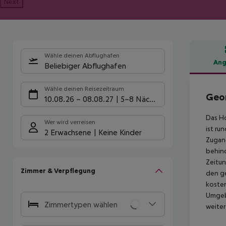
Next
Wähle deinen Abflughafen
Ang
Beliebiger Abflughafen
Hote
Wähle deinen Reisezeitraum
Geo
10.08.26
–
08.08.27
5-8 Nächte
Das Ho
Wer wird verreisen
ist ru
2 Erwachsene
Keine Kinder
Zugang
behind
Zeitun
Zimmer & Verpflegung
den ge
kosten
Umgebu
Zimmertypen wählen
weiter