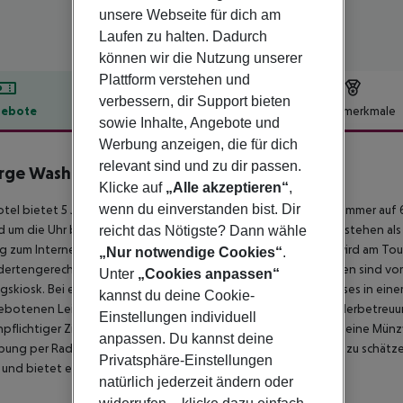
unsere Webseite für dich am
Laufen zu halten. Dadurch
können wir die Nutzung unserer
Plattform verstehen und
verbessern, dir Support bieten
ebote
Hotelbeschreibung
Hotelmerkmale
sowie Inhalte, Angebote und
lbeschreibung
Werbung anzeigen, die für dich
relevant sind und zu dir passen.
rge Washington
Klicke auf
„Alle akzeptieren“
,
4
wenn du einverstanden bist. Dir
tel bietet 5 Junior-Suiten, 7 Suiten, 12 Einzel- und 12 Doppelzimmer auf
nd um die Uhr besetzt. Eine Gepäckaufbewahrung und ein Safe stehen als
reicht das Nötigste? Dann wähle
 zum Internet. Hilfestellung bei der Buchung von Ausflügen wird am To
„Nur notwendige Cookies“
.
ertengerechten Einrichtungen. Rollstuhlgerechte Einrichtungen sind vor
Unter
„Cookies anpassen“
gskiosk. Bei einer Anreise mit dem Auto können die Gäste dieses in ein
kannst du deine Cookie-
botenen Leistungen gehören ein Babysitterservice, eine Kinderbetreuung
Einstellungen individuell
pflichtiger Zimmerservice, ein Weckdienst, ein Wäscheservice, eine Münz
anpassen. Du kannst deine
ng per Rad entdecken möchten, werden den Fahrradverleih zu schätzen 
Privatsphäre-Einstellungen
 und bietet ein Faxgerät an.
natürlich jederzeit ändern oder